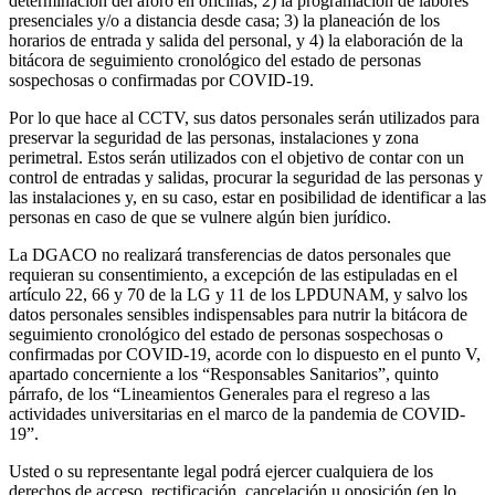
determinación del aforo en oficinas; 2) la programación de labores
presenciales y/o a distancia desde casa; 3) la planeación de los
horarios de entrada y salida del personal, y 4) la elaboración de la
bitácora de seguimiento cronológico del estado de personas
sospechosas o confirmadas por COVID-19.
Por lo que hace al CCTV, sus datos personales serán utilizados para
preservar la seguridad de las personas, instalaciones y zona
perimetral. Estos serán utilizados con el objetivo de contar con un
control de entradas y salidas, procurar la seguridad de las personas y
las instalaciones y, en su caso, estar en posibilidad de identificar a las
personas en caso de que se vulnere algún bien jurídico.
La DGACO no realizará transferencias de datos personales que
requieran su consentimiento, a excepción de las estipuladas en el
artículo 22, 66 y 70 de la LG y 11 de los LPDUNAM, y salvo los
datos personales sensibles indispensables para nutrir la bitácora de
seguimiento cronológico del estado de personas sospechosas o
confirmadas por COVID-19, acorde con lo dispuesto en el punto V,
apartado concerniente a los “Responsables Sanitarios”, quinto
párrafo, de los “Lineamientos Generales para el regreso a las
actividades universitarias en el marco de la pandemia de COVID-
19”.
Usted o su representante legal podrá ejercer cualquiera de los
derechos de acceso, rectificación, cancelación u oposición (en lo