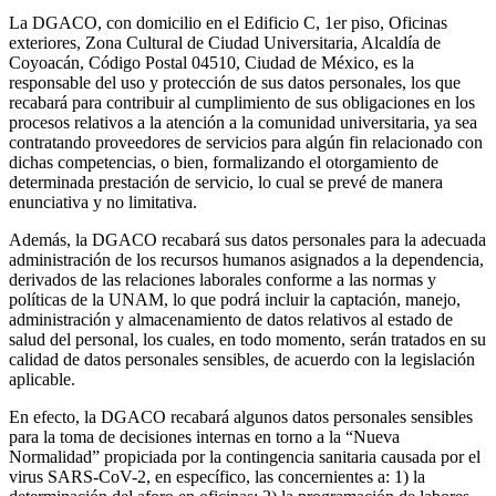
La DGACO, con domicilio en el Edificio C, 1er piso, Oficinas
exteriores, Zona Cultural de Ciudad Universitaria, Alcaldía de
Coyoacán, Código Postal 04510, Ciudad de México, es la
responsable del uso y protección de sus datos personales, los que
recabará para contribuir al cumplimiento de sus obligaciones en los
procesos relativos a la atención a la comunidad universitaria, ya sea
contratando proveedores de servicios para algún fin relacionado con
dichas competencias, o bien, formalizando el otorgamiento de
determinada prestación de servicio, lo cual se prevé de manera
enunciativa y no limitativa.
Además, la DGACO recabará sus datos personales para la adecuada
administración de los recursos humanos asignados a la dependencia,
derivados de las relaciones laborales conforme a las normas y
políticas de la UNAM, lo que podrá incluir la captación, manejo,
administración y almacenamiento de datos relativos al estado de
salud del personal, los cuales, en todo momento, serán tratados en su
calidad de datos personales sensibles, de acuerdo con la legislación
aplicable.
En efecto, la DGACO recabará algunos datos personales sensibles
para la toma de decisiones internas en torno a la “Nueva
Normalidad” propiciada por la contingencia sanitaria causada por el
virus SARS-CoV-2, en específico, las concernientes a: 1) la