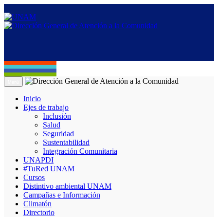
Menú
Inicio
Ejes de trabajo
Inclusión
Salud
Seguridad
Sustentabilidad
Integración Comunitaria
UNAPDI
#TuRed UNAM
Cursos
Distintivo ambiental UNAM
Campañas e Información
Climatón
Directorio