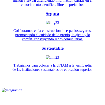
mental y sexual difundiendo información basada en el
conocimiento científico, libre de prejuicios.
Segura
Colaboramos en la construcción de espacios seguros,
promoviendo el cuidado de lo propio, lo ajeno y lo
común, construyendo redes comunitarias.
Sustentable
Trabajamos para colocar a la UNAM a la vanguardia
de las instituciones sustentables de educación superior.