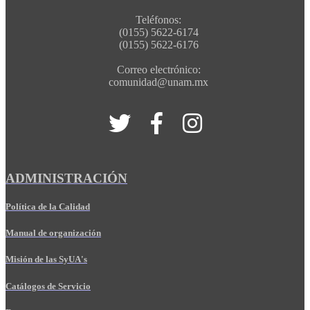
Teléfonos:
(0155) 5622-6174
(0155) 5622-6176
Correo electrónico:
comunidad@unam.mx
ADMINISTRACIÓN
Política de la Calidad
Manual de organización
Misión de las SyUA's
Catálogos de Servicio