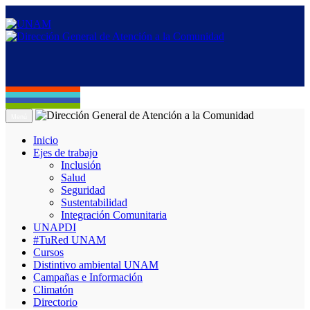
Menú
Inicio
Ejes de trabajo
Inclusión
Salud
Seguridad
Sustentabilidad
Integración Comunitaria
UNAPDI
#TuRed UNAM
Cursos
Distintivo ambiental UNAM
Campañas e Información
Climatón
Directorio