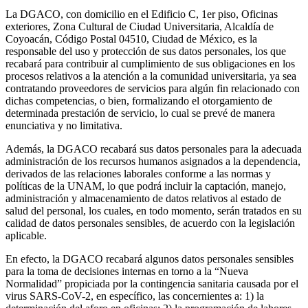
La DGACO, con domicilio en el Edificio C, 1er piso, Oficinas
exteriores, Zona Cultural de Ciudad Universitaria, Alcaldía de
Coyoacán, Código Postal 04510, Ciudad de México, es la
responsable del uso y protección de sus datos personales, los que
recabará para contribuir al cumplimiento de sus obligaciones en los
procesos relativos a la atención a la comunidad universitaria, ya sea
contratando proveedores de servicios para algún fin relacionado con
dichas competencias, o bien, formalizando el otorgamiento de
determinada prestación de servicio, lo cual se prevé de manera
enunciativa y no limitativa.
Además, la DGACO recabará sus datos personales para la adecuada
administración de los recursos humanos asignados a la dependencia,
derivados de las relaciones laborales conforme a las normas y
políticas de la UNAM, lo que podrá incluir la captación, manejo,
administración y almacenamiento de datos relativos al estado de
salud del personal, los cuales, en todo momento, serán tratados en su
calidad de datos personales sensibles, de acuerdo con la legislación
aplicable.
En efecto, la DGACO recabará algunos datos personales sensibles
para la toma de decisiones internas en torno a la “Nueva
Normalidad” propiciada por la contingencia sanitaria causada por el
virus SARS-CoV-2, en específico, las concernientes a: 1) la