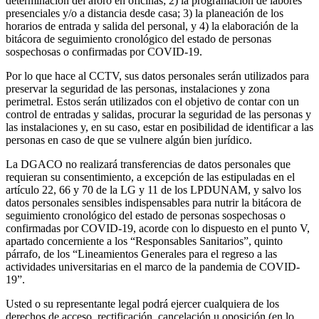
determinación del aforo en oficinas; 2) la programación de labores
presenciales y/o a distancia desde casa; 3) la planeación de los
horarios de entrada y salida del personal, y 4) la elaboración de la
bitácora de seguimiento cronológico del estado de personas
sospechosas o confirmadas por COVID-19.
Por lo que hace al CCTV, sus datos personales serán utilizados para
preservar la seguridad de las personas, instalaciones y zona
perimetral. Estos serán utilizados con el objetivo de contar con un
control de entradas y salidas, procurar la seguridad de las personas y
las instalaciones y, en su caso, estar en posibilidad de identificar a las
personas en caso de que se vulnere algún bien jurídico.
La DGACO no realizará transferencias de datos personales que
requieran su consentimiento, a excepción de las estipuladas en el
artículo 22, 66 y 70 de la LG y 11 de los LPDUNAM, y salvo los
datos personales sensibles indispensables para nutrir la bitácora de
seguimiento cronológico del estado de personas sospechosas o
confirmadas por COVID-19, acorde con lo dispuesto en el punto V,
apartado concerniente a los “Responsables Sanitarios”, quinto
párrafo, de los “Lineamientos Generales para el regreso a las
actividades universitarias en el marco de la pandemia de COVID-
19”.
Usted o su representante legal podrá ejercer cualquiera de los
derechos de acceso, rectificación, cancelación u oposición (en lo