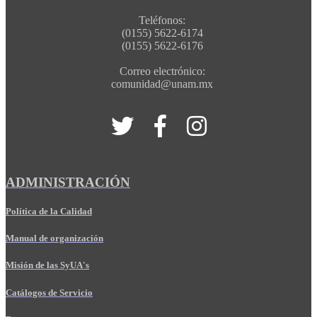
Teléfonos:
(0155) 5622-6174
(0155) 5622-6176
Correo electrónico:
comunidad@unam.mx
ADMINISTRACIÓN
Política de la Calidad
Manual de organización
Misión de las SyUA's
Catálogos de Servicio