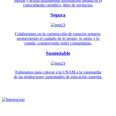
mental y sexual difundiendo información basada en el
conocimiento científico, libre de prejuicios.
Segura
Colaboramos en la construcción de espacios seguros,
promoviendo el cuidado de lo propio, lo ajeno y lo
común, construyendo redes comunitarias.
Sustentable
Trabajamos para colocar a la UNAM a la vanguardia
de las instituciones sustentables de educación superior.