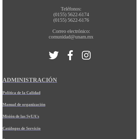
Teléfonos:
(0155) 5622-6174
(0155) 5622-6176
Correo electrónico:
comunidad@unam.mx
ADMINISTRACIÓN
Política de la Calidad
Manual de organización
Misión de las SyUA's
Catálogos de Servicio