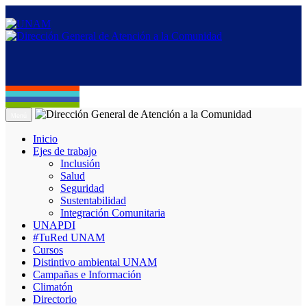
Menú
Inicio
Ejes de trabajo
Inclusión
Salud
Seguridad
Sustentabilidad
Integración Comunitaria
UNAPDI
#TuRed UNAM
Cursos
Distintivo ambiental UNAM
Campañas e Información
Climatón
Directorio