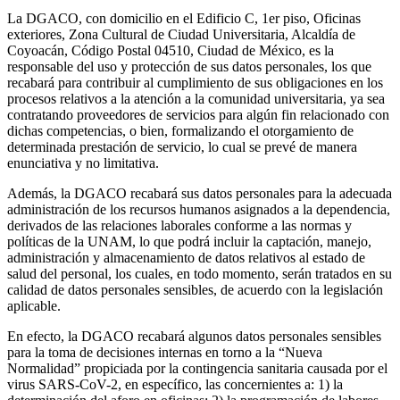
La DGACO, con domicilio en el Edificio C, 1er piso, Oficinas
exteriores, Zona Cultural de Ciudad Universitaria, Alcaldía de
Coyoacán, Código Postal 04510, Ciudad de México, es la
responsable del uso y protección de sus datos personales, los que
recabará para contribuir al cumplimiento de sus obligaciones en los
procesos relativos a la atención a la comunidad universitaria, ya sea
contratando proveedores de servicios para algún fin relacionado con
dichas competencias, o bien, formalizando el otorgamiento de
determinada prestación de servicio, lo cual se prevé de manera
enunciativa y no limitativa.
Además, la DGACO recabará sus datos personales para la adecuada
administración de los recursos humanos asignados a la dependencia,
derivados de las relaciones laborales conforme a las normas y
políticas de la UNAM, lo que podrá incluir la captación, manejo,
administración y almacenamiento de datos relativos al estado de
salud del personal, los cuales, en todo momento, serán tratados en su
calidad de datos personales sensibles, de acuerdo con la legislación
aplicable.
En efecto, la DGACO recabará algunos datos personales sensibles
para la toma de decisiones internas en torno a la “Nueva
Normalidad” propiciada por la contingencia sanitaria causada por el
virus SARS-CoV-2, en específico, las concernientes a: 1) la