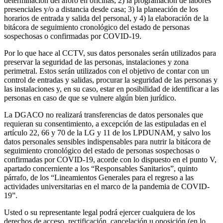
determinación del aforo en oficinas; 2) la programación de labores
presenciales y/o a distancia desde casa; 3) la planeación de los
horarios de entrada y salida del personal, y 4) la elaboración de la
bitácora de seguimiento cronológico del estado de personas
sospechosas o confirmadas por COVID-19.
Por lo que hace al CCTV, sus datos personales serán utilizados para
preservar la seguridad de las personas, instalaciones y zona
perimetral. Estos serán utilizados con el objetivo de contar con un
control de entradas y salidas, procurar la seguridad de las personas y
las instalaciones y, en su caso, estar en posibilidad de identificar a las
personas en caso de que se vulnere algún bien jurídico.
La DGACO no realizará transferencias de datos personales que
requieran su consentimiento, a excepción de las estipuladas en el
artículo 22, 66 y 70 de la LG y 11 de los LPDUNAM, y salvo los
datos personales sensibles indispensables para nutrir la bitácora de
seguimiento cronológico del estado de personas sospechosas o
confirmadas por COVID-19, acorde con lo dispuesto en el punto V,
apartado concerniente a los “Responsables Sanitarios”, quinto
párrafo, de los “Lineamientos Generales para el regreso a las
actividades universitarias en el marco de la pandemia de COVID-
19”.
Usted o su representante legal podrá ejercer cualquiera de los
derechos de acceso, rectificación, cancelación u oposición (en lo