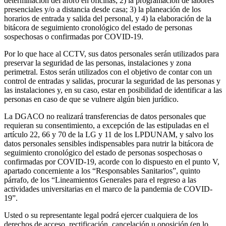
determinación del aforo en oficinas; 2) la programación de labores
presenciales y/o a distancia desde casa; 3) la planeación de los
horarios de entrada y salida del personal, y 4) la elaboración de la
bitácora de seguimiento cronológico del estado de personas
sospechosas o confirmadas por COVID-19.
Por lo que hace al CCTV, sus datos personales serán utilizados para
preservar la seguridad de las personas, instalaciones y zona
perimetral. Estos serán utilizados con el objetivo de contar con un
control de entradas y salidas, procurar la seguridad de las personas y
las instalaciones y, en su caso, estar en posibilidad de identificar a las
personas en caso de que se vulnere algún bien jurídico.
La DGACO no realizará transferencias de datos personales que
requieran su consentimiento, a excepción de las estipuladas en el
artículo 22, 66 y 70 de la LG y 11 de los LPDUNAM, y salvo los
datos personales sensibles indispensables para nutrir la bitácora de
seguimiento cronológico del estado de personas sospechosas o
confirmadas por COVID-19, acorde con lo dispuesto en el punto V,
apartado concerniente a los “Responsables Sanitarios”, quinto
párrafo, de los “Lineamientos Generales para el regreso a las
actividades universitarias en el marco de la pandemia de COVID-
19”.
Usted o su representante legal podrá ejercer cualquiera de los
derechos de acceso, rectificación, cancelación u oposición (en lo