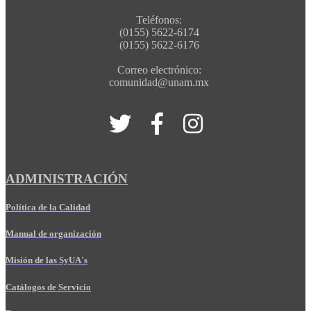
Teléfonos:
(0155) 5622-6174
(0155) 5622-6176
Correo electrónico:
comunidad@unam.mx
ADMINISTRACIÓN
Política de la Calidad
Manual de organización
Misión de las SyUA's
Catálogos de Servicio