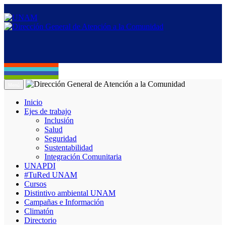
Menú
Inicio
Ejes de trabajo
Inclusión
Salud
Seguridad
Sustentabilidad
Integración Comunitaria
UNAPDI
#TuRed UNAM
Cursos
Distintivo ambiental UNAM
Campañas e Información
Climatón
Directorio