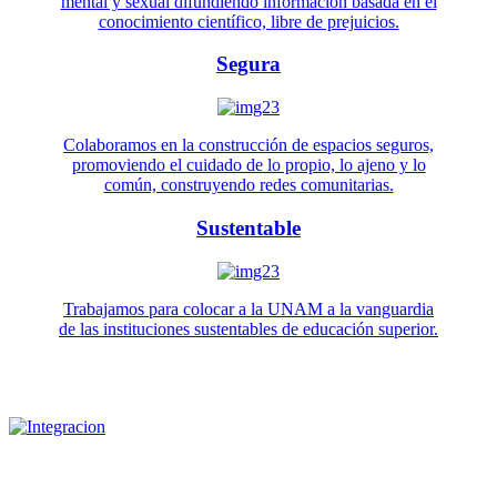
mental y sexual difundiendo información basada en el
conocimiento científico, libre de prejuicios.
Segura
Colaboramos en la construcción de espacios seguros,
promoviendo el cuidado de lo propio, lo ajeno y lo
común, construyendo redes comunitarias.
Sustentable
Trabajamos para colocar a la UNAM a la vanguardia
de las instituciones sustentables de educación superior.