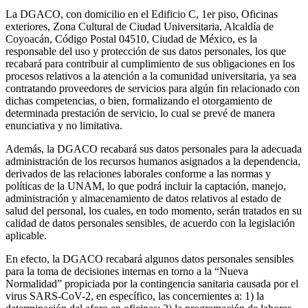
La DGACO, con domicilio en el Edificio C, 1er piso, Oficinas
exteriores, Zona Cultural de Ciudad Universitaria, Alcaldía de
Coyoacán, Código Postal 04510, Ciudad de México, es la
responsable del uso y protección de sus datos personales, los que
recabará para contribuir al cumplimiento de sus obligaciones en los
procesos relativos a la atención a la comunidad universitaria, ya sea
contratando proveedores de servicios para algún fin relacionado con
dichas competencias, o bien, formalizando el otorgamiento de
determinada prestación de servicio, lo cual se prevé de manera
enunciativa y no limitativa.
Además, la DGACO recabará sus datos personales para la adecuada
administración de los recursos humanos asignados a la dependencia,
derivados de las relaciones laborales conforme a las normas y
políticas de la UNAM, lo que podrá incluir la captación, manejo,
administración y almacenamiento de datos relativos al estado de
salud del personal, los cuales, en todo momento, serán tratados en su
calidad de datos personales sensibles, de acuerdo con la legislación
aplicable.
En efecto, la DGACO recabará algunos datos personales sensibles
para la toma de decisiones internas en torno a la “Nueva
Normalidad” propiciada por la contingencia sanitaria causada por el
virus SARS-CoV-2, en específico, las concernientes a: 1) la