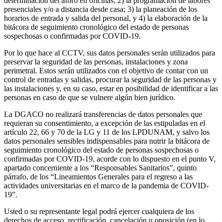
determinación del aforo en oficinas; 2) la programación de labores
presenciales y/o a distancia desde casa; 3) la planeación de los
horarios de entrada y salida del personal, y 4) la elaboración de la
bitácora de seguimiento cronológico del estado de personas
sospechosas o confirmadas por COVID-19.
Por lo que hace al CCTV, sus datos personales serán utilizados para
preservar la seguridad de las personas, instalaciones y zona
perimetral. Estos serán utilizados con el objetivo de contar con un
control de entradas y salidas, procurar la seguridad de las personas y
las instalaciones y, en su caso, estar en posibilidad de identificar a las
personas en caso de que se vulnere algún bien jurídico.
La DGACO no realizará transferencias de datos personales que
requieran su consentimiento, a excepción de las estipuladas en el
artículo 22, 66 y 70 de la LG y 11 de los LPDUNAM, y salvo los
datos personales sensibles indispensables para nutrir la bitácora de
seguimiento cronológico del estado de personas sospechosas o
confirmadas por COVID-19, acorde con lo dispuesto en el punto V,
apartado concerniente a los “Responsables Sanitarios”, quinto
párrafo, de los “Lineamientos Generales para el regreso a las
actividades universitarias en el marco de la pandemia de COVID-
19”.
Usted o su representante legal podrá ejercer cualquiera de los
derechos de acceso, rectificación, cancelación u oposición (en lo