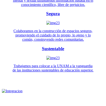
mental y sexual difundiendo información basada en el
conocimiento científico, libre de prejuicios.
Segura
Colaboramos en la construcción de espacios seguros,
promoviendo el cuidado de lo propio, lo ajeno y lo
común, construyendo redes comunitarias.
Sustentable
Trabajamos para colocar a la UNAM a la vanguardia
de las instituciones sustentables de educación superior.