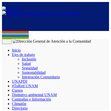
Menú
Inicio
Ejes de trabajo
Inclusión
Salud
Seguridad
Sustentabilidad
Integración Comunitaria
UNAPDI
#TuRed UNAM
Cursos
Distintivo ambiental UNAM
Campañas e Información
Climatón
Directorio