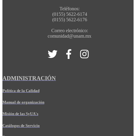
Teléfonos:
(0155) 5622-6174
(0155) 5622-6176
Correo electrónico:
comunidad@unam.mx
ADMINISTRACIÓN
Política de la Calidad
Manual de organización
Misión de las SyUA's
Catálogos de Servicio