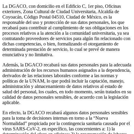
La DGACO, con domicilio en el Edificio C, 1er piso, Oficinas
exteriores, Zona Cultural de Ciudad Universitaria, Alcaldía de
Coyoacán, Código Postal 04510, Ciudad de México, es la
responsable del uso y protección de sus datos personales, los que
recabará para contribuir al cumplimiento de sus obligaciones en los
procesos relativos a la atención a la comunidad universitaria, ya sea
contratando proveedores de servicios para algún fin relacionado con
dichas competencias, o bien, formalizando el otorgamiento de
determinada prestación de servicio, lo cual se prevé de manera
enunciativa y no limitativa.
Además, la DGACO recabará sus datos personales para la adecuada
administración de los recursos humanos asignados a la dependencia,
derivados de las relaciones laborales conforme a las normas y
políticas de la UNAM, lo que podrá incluir la captación, manejo,
administración y almacenamiento de datos relativos al estado de
salud del personal, los cuales, en todo momento, serán tratados en su
calidad de datos personales sensibles, de acuerdo con la legislación
aplicable.
En efecto, la DGACO recabará algunos datos personales sensibles
para la toma de decisiones internas en torno a la “Nueva
Normalidad” propiciada por la contingencia sanitaria causada por el
virus SARS-CoV-2, en específico, las concernientes a: 1) la