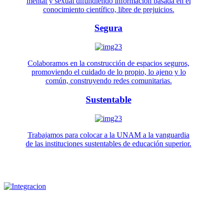
mental y sexual difundiendo información basada en el
conocimiento científico, libre de prejuicios.
Segura
Colaboramos en la construcción de espacios seguros,
promoviendo el cuidado de lo propio, lo ajeno y lo
común, construyendo redes comunitarias.
Sustentable
Trabajamos para colocar a la UNAM a la vanguardia
de las instituciones sustentables de educación superior.