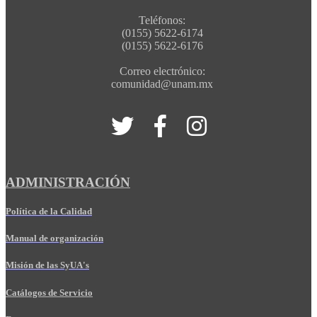
Teléfonos:
(0155) 5622-6174
(0155) 5622-6176
Correo electrónico:
comunidad@unam.mx
ADMINISTRACIÓN
Política de la Calidad
Manual de organización
Misión de las SyUA's
Catálogos de Servicio