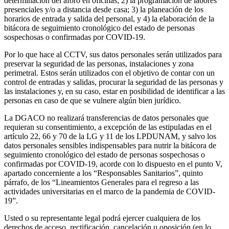
determinación del aforo en oficinas; 2) la programación de labores
presenciales y/o a distancia desde casa; 3) la planeación de los
horarios de entrada y salida del personal, y 4) la elaboración de la
bitácora de seguimiento cronológico del estado de personas
sospechosas o confirmadas por COVID-19.
Por lo que hace al CCTV, sus datos personales serán utilizados para
preservar la seguridad de las personas, instalaciones y zona
perimetral. Estos serán utilizados con el objetivo de contar con un
control de entradas y salidas, procurar la seguridad de las personas y
las instalaciones y, en su caso, estar en posibilidad de identificar a las
personas en caso de que se vulnere algún bien jurídico.
La DGACO no realizará transferencias de datos personales que
requieran su consentimiento, a excepción de las estipuladas en el
artículo 22, 66 y 70 de la LG y 11 de los LPDUNAM, y salvo los
datos personales sensibles indispensables para nutrir la bitácora de
seguimiento cronológico del estado de personas sospechosas o
confirmadas por COVID-19, acorde con lo dispuesto en el punto V,
apartado concerniente a los “Responsables Sanitarios”, quinto
párrafo, de los “Lineamientos Generales para el regreso a las
actividades universitarias en el marco de la pandemia de COVID-
19”.
Usted o su representante legal podrá ejercer cualquiera de los
derechos de acceso, rectificación, cancelación u oposición (en lo