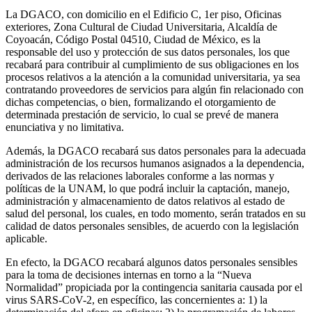
La DGACO, con domicilio en el Edificio C, 1er piso, Oficinas
exteriores, Zona Cultural de Ciudad Universitaria, Alcaldía de
Coyoacán, Código Postal 04510, Ciudad de México, es la
responsable del uso y protección de sus datos personales, los que
recabará para contribuir al cumplimiento de sus obligaciones en los
procesos relativos a la atención a la comunidad universitaria, ya sea
contratando proveedores de servicios para algún fin relacionado con
dichas competencias, o bien, formalizando el otorgamiento de
determinada prestación de servicio, lo cual se prevé de manera
enunciativa y no limitativa.
Además, la DGACO recabará sus datos personales para la adecuada
administración de los recursos humanos asignados a la dependencia,
derivados de las relaciones laborales conforme a las normas y
políticas de la UNAM, lo que podrá incluir la captación, manejo,
administración y almacenamiento de datos relativos al estado de
salud del personal, los cuales, en todo momento, serán tratados en su
calidad de datos personales sensibles, de acuerdo con la legislación
aplicable.
En efecto, la DGACO recabará algunos datos personales sensibles
para la toma de decisiones internas en torno a la “Nueva
Normalidad” propiciada por la contingencia sanitaria causada por el
virus SARS-CoV-2, en específico, las concernientes a: 1) la