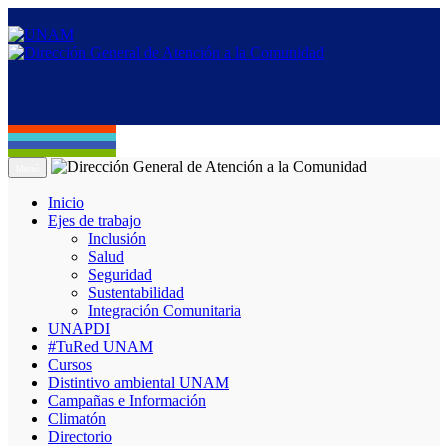
Menú
Inicio
Ejes de trabajo
Inclusión
Salud
Seguridad
Sustentabilidad
Integración Comunitaria
UNAPDI
#TuRed UNAM
Cursos
Distintivo ambiental UNAM
Campañas e Información
Climatón
Directorio