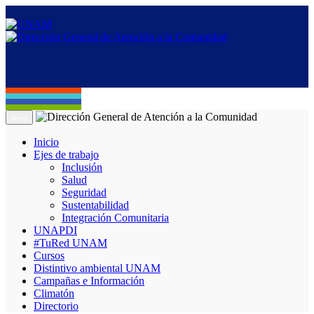
Menú
Inicio
Ejes de trabajo
Inclusión
Salud
Seguridad
Sustentabilidad
Integración Comunitaria
UNAPDI
#TuRed UNAM
Cursos
Distintivo ambiental UNAM
Campañas e Información
Climatón
Directorio