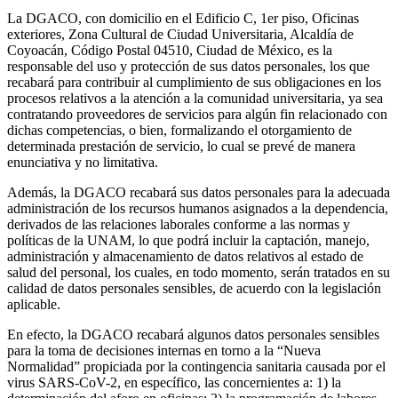
La DGACO, con domicilio en el Edificio C, 1er piso, Oficinas
exteriores, Zona Cultural de Ciudad Universitaria, Alcaldía de
Coyoacán, Código Postal 04510, Ciudad de México, es la
responsable del uso y protección de sus datos personales, los que
recabará para contribuir al cumplimiento de sus obligaciones en los
procesos relativos a la atención a la comunidad universitaria, ya sea
contratando proveedores de servicios para algún fin relacionado con
dichas competencias, o bien, formalizando el otorgamiento de
determinada prestación de servicio, lo cual se prevé de manera
enunciativa y no limitativa.
Además, la DGACO recabará sus datos personales para la adecuada
administración de los recursos humanos asignados a la dependencia,
derivados de las relaciones laborales conforme a las normas y
políticas de la UNAM, lo que podrá incluir la captación, manejo,
administración y almacenamiento de datos relativos al estado de
salud del personal, los cuales, en todo momento, serán tratados en su
calidad de datos personales sensibles, de acuerdo con la legislación
aplicable.
En efecto, la DGACO recabará algunos datos personales sensibles
para la toma de decisiones internas en torno a la “Nueva
Normalidad” propiciada por la contingencia sanitaria causada por el
virus SARS-CoV-2, en específico, las concernientes a: 1) la