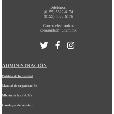
Teléfonos:
(0155) 5622-6174
(0155) 5622-6176
Correo electrónico:
comunidad@unam.mx
ADMINISTRACIÓN
Política de la Calidad
Manual de organización
Misión de las SyUA's
Catálogos de Servicio