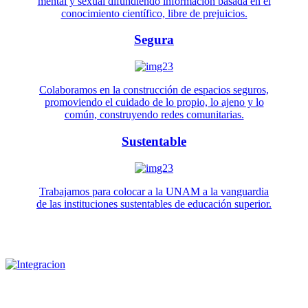
mental y sexual difundiendo información basada en el
conocimiento científico, libre de prejuicios.
Segura
Colaboramos en la construcción de espacios seguros,
promoviendo el cuidado de lo propio, lo ajeno y lo
común, construyendo redes comunitarias.
Sustentable
Trabajamos para colocar a la UNAM a la vanguardia
de las instituciones sustentables de educación superior.