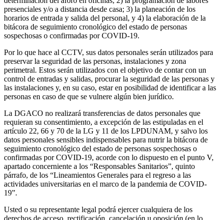
determinación del aforo en oficinas; 2) la programación de labores
presenciales y/o a distancia desde casa; 3) la planeación de los
horarios de entrada y salida del personal, y 4) la elaboración de la
bitácora de seguimiento cronológico del estado de personas
sospechosas o confirmadas por COVID-19.
Por lo que hace al CCTV, sus datos personales serán utilizados para
preservar la seguridad de las personas, instalaciones y zona
perimetral. Estos serán utilizados con el objetivo de contar con un
control de entradas y salidas, procurar la seguridad de las personas y
las instalaciones y, en su caso, estar en posibilidad de identificar a las
personas en caso de que se vulnere algún bien jurídico.
La DGACO no realizará transferencias de datos personales que
requieran su consentimiento, a excepción de las estipuladas en el
artículo 22, 66 y 70 de la LG y 11 de los LPDUNAM, y salvo los
datos personales sensibles indispensables para nutrir la bitácora de
seguimiento cronológico del estado de personas sospechosas o
confirmadas por COVID-19, acorde con lo dispuesto en el punto V,
apartado concerniente a los “Responsables Sanitarios”, quinto
párrafo, de los “Lineamientos Generales para el regreso a las
actividades universitarias en el marco de la pandemia de COVID-
19”.
Usted o su representante legal podrá ejercer cualquiera de los
derechos de acceso, rectificación, cancelación u oposición (en lo