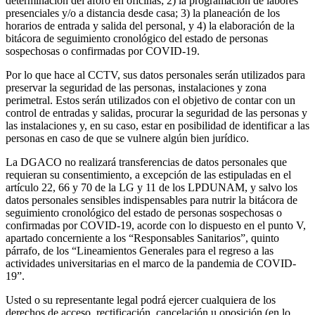
determinación del aforo en oficinas; 2) la programación de labores
presenciales y/o a distancia desde casa; 3) la planeación de los
horarios de entrada y salida del personal, y 4) la elaboración de la
bitácora de seguimiento cronológico del estado de personas
sospechosas o confirmadas por COVID-19.
Por lo que hace al CCTV, sus datos personales serán utilizados para
preservar la seguridad de las personas, instalaciones y zona
perimetral. Estos serán utilizados con el objetivo de contar con un
control de entradas y salidas, procurar la seguridad de las personas y
las instalaciones y, en su caso, estar en posibilidad de identificar a las
personas en caso de que se vulnere algún bien jurídico.
La DGACO no realizará transferencias de datos personales que
requieran su consentimiento, a excepción de las estipuladas en el
artículo 22, 66 y 70 de la LG y 11 de los LPDUNAM, y salvo los
datos personales sensibles indispensables para nutrir la bitácora de
seguimiento cronológico del estado de personas sospechosas o
confirmadas por COVID-19, acorde con lo dispuesto en el punto V,
apartado concerniente a los “Responsables Sanitarios”, quinto
párrafo, de los “Lineamientos Generales para el regreso a las
actividades universitarias en el marco de la pandemia de COVID-
19”.
Usted o su representante legal podrá ejercer cualquiera de los
derechos de acceso, rectificación, cancelación u oposición (en lo