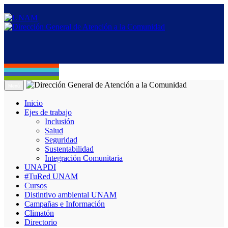
Menú
Inicio
Ejes de trabajo
Inclusión
Salud
Seguridad
Sustentabilidad
Integración Comunitaria
UNAPDI
#TuRed UNAM
Cursos
Distintivo ambiental UNAM
Campañas e Información
Climatón
Directorio