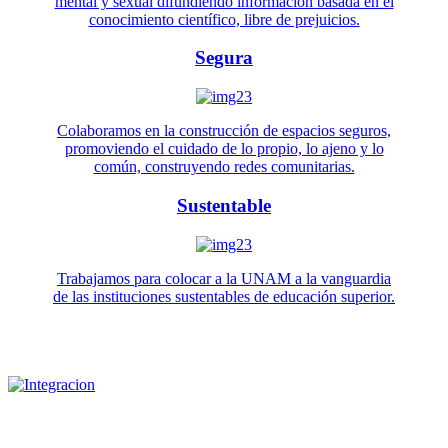
mental y sexual difundiendo información basada en el
conocimiento científico, libre de prejuicios.
Segura
Colaboramos en la construcción de espacios seguros,
promoviendo el cuidado de lo propio, lo ajeno y lo
común, construyendo redes comunitarias.
Sustentable
Trabajamos para colocar a la UNAM a la vanguardia
de las instituciones sustentables de educación superior.