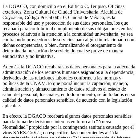
La DGACO, con domicilio en el Edificio C, 1er piso, Oficinas
exteriores, Zona Cultural de Ciudad Universitaria, Alcaldía de
Coyoacán, Código Postal 04510, Ciudad de México, es la
responsable del uso y protección de sus datos personales, los que
recabará para contribuir al cumplimiento de sus obligaciones en los
procesos relativos a la atención a la comunidad universitaria, ya sea
contratando proveedores de servicios para algún fin relacionado con
dichas competencias, o bien, formalizando el otorgamiento de
determinada prestación de servicio, lo cual se prevé de manera
enunciativa y no limitativa.
Además, la DGACO recabará sus datos personales para la adecuada
administración de los recursos humanos asignados a la dependencia,
derivados de las relaciones laborales conforme a las normas y
políticas de la UNAM, lo que podrá incluir la captación, manejo,
administración y almacenamiento de datos relativos al estado de
salud del personal, los cuales, en todo momento, serán tratados en su
calidad de datos personales sensibles, de acuerdo con la legislación
aplicable.
En efecto, la DGACO recabará algunos datos personales sensibles
para la toma de decisiones internas en torno a la “Nueva
Normalidad” propiciada por la contingencia sanitaria causada por el
virus SARS-CoV-2, en específico, las concernientes a: 1) la