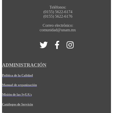
Teléfonos:
(0155) 5622-6174
(0155) 5622-6176
Correo electrónico:
comunidad@unam.mx
ADMINISTRACIÓN
Política de la Calidad
Manual de organización
Misión de las SyUA's
Catálogos de Servicio