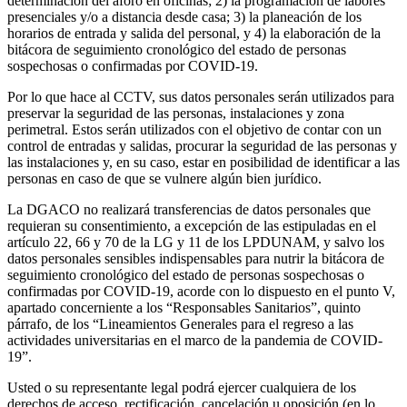
determinación del aforo en oficinas; 2) la programación de labores
presenciales y/o a distancia desde casa; 3) la planeación de los
horarios de entrada y salida del personal, y 4) la elaboración de la
bitácora de seguimiento cronológico del estado de personas
sospechosas o confirmadas por COVID-19.
Por lo que hace al CCTV, sus datos personales serán utilizados para
preservar la seguridad de las personas, instalaciones y zona
perimetral. Estos serán utilizados con el objetivo de contar con un
control de entradas y salidas, procurar la seguridad de las personas y
las instalaciones y, en su caso, estar en posibilidad de identificar a las
personas en caso de que se vulnere algún bien jurídico.
La DGACO no realizará transferencias de datos personales que
requieran su consentimiento, a excepción de las estipuladas en el
artículo 22, 66 y 70 de la LG y 11 de los LPDUNAM, y salvo los
datos personales sensibles indispensables para nutrir la bitácora de
seguimiento cronológico del estado de personas sospechosas o
confirmadas por COVID-19, acorde con lo dispuesto en el punto V,
apartado concerniente a los “Responsables Sanitarios”, quinto
párrafo, de los “Lineamientos Generales para el regreso a las
actividades universitarias en el marco de la pandemia de COVID-
19”.
Usted o su representante legal podrá ejercer cualquiera de los
derechos de acceso, rectificación, cancelación u oposición (en lo