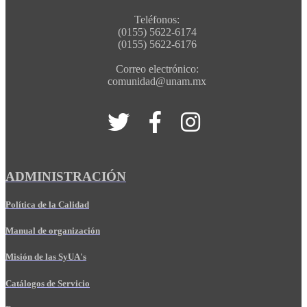
Teléfonos:
(0155) 5622-6174
(0155) 5622-6176
Correo electrónico:
comunidad@unam.mx
ADMINISTRACIÓN
Política de la Calidad
Manual de organización
Misión de las SyUA's
Catálogos de Servicio