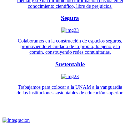
mental y sexual difundiendo información basada en el
conocimiento científico, libre de prejuicios.
Segura
Colaboramos en la construcción de espacios seguros,
promoviendo el cuidado de lo propio, lo ajeno y lo
común, construyendo redes comunitarias.
Sustentable
Trabajamos para colocar a la UNAM a la vanguardia
de las instituciones sustentables de educación superior.