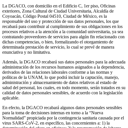
La DGACO, con domicilio en el Edificio C, 1er piso, Oficinas
exteriores, Zona Cultural de Ciudad Universitaria, Alcaldía de
Coyoacán, Código Postal 04510, Ciudad de México, es la
responsable del uso y protección de sus datos personales, los que
recabará para contribuir al cumplimiento de sus obligaciones en los
procesos relativos a la atención a la comunidad universitaria, ya sea
contratando proveedores de servicios para algún fin relacionado con
dichas competencias, o bien, formalizando el otorgamiento de
determinada prestación de servicio, lo cual se prevé de manera
enunciativa y no limitativa.
Además, la DGACO recabará sus datos personales para la adecuada
administración de los recursos humanos asignados a la dependencia,
derivados de las relaciones laborales conforme a las normas y
políticas de la UNAM, lo que podrá incluir la captación, manejo,
administración y almacenamiento de datos relativos al estado de
salud del personal, los cuales, en todo momento, serán tratados en su
calidad de datos personales sensibles, de acuerdo con la legislación
aplicable.
En efecto, la DGACO recabará algunos datos personales sensibles
para la toma de decisiones internas en torno a la “Nueva
Normalidad” propiciada por la contingencia sanitaria causada por el
virus SARS-CoV-2, en específico, las concernientes a: 1) la