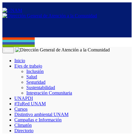
Menú
Inicio
Ejes de trabajo
Inclusión
Salud
Seguridad
Sustentabilidad
Integración Comunitaria
UNAPDI
#TuRed UNAM
Cursos
Distintivo ambiental UNAM
Campañas e Información
Climatón
Directorio