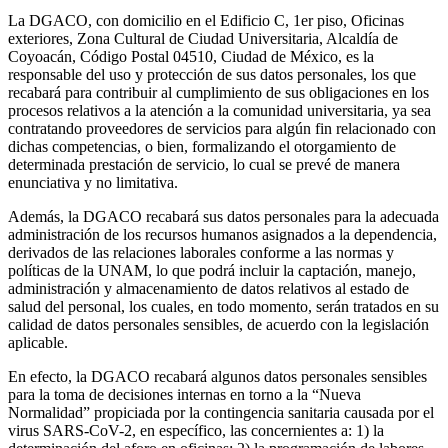
La DGACO, con domicilio en el Edificio C, 1er piso, Oficinas
exteriores, Zona Cultural de Ciudad Universitaria, Alcaldía de
Coyoacán, Código Postal 04510, Ciudad de México, es la
responsable del uso y protección de sus datos personales, los que
recabará para contribuir al cumplimiento de sus obligaciones en los
procesos relativos a la atención a la comunidad universitaria, ya sea
contratando proveedores de servicios para algún fin relacionado con
dichas competencias, o bien, formalizando el otorgamiento de
determinada prestación de servicio, lo cual se prevé de manera
enunciativa y no limitativa.
Además, la DGACO recabará sus datos personales para la adecuada
administración de los recursos humanos asignados a la dependencia,
derivados de las relaciones laborales conforme a las normas y
políticas de la UNAM, lo que podrá incluir la captación, manejo,
administración y almacenamiento de datos relativos al estado de
salud del personal, los cuales, en todo momento, serán tratados en su
calidad de datos personales sensibles, de acuerdo con la legislación
aplicable.
En efecto, la DGACO recabará algunos datos personales sensibles
para la toma de decisiones internas en torno a la “Nueva
Normalidad” propiciada por la contingencia sanitaria causada por el
virus SARS-CoV-2, en específico, las concernientes a: 1) la