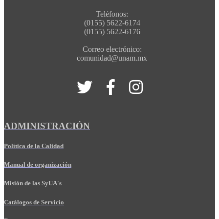
Teléfonos:
(0155) 5622-6174
(0155) 5622-6176
Correo electrónico:
comunidad@unam.mx
ADMINISTRACIÓN
Política de la Calidad
Manual de organización
Misión de las SyUA's
Catálogos de Servicio