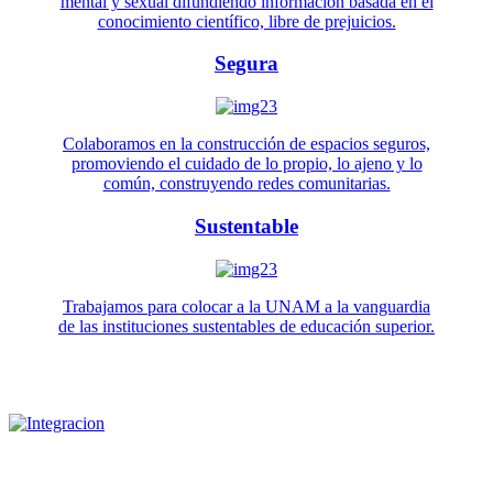
mental y sexual difundiendo información basada en el
conocimiento científico, libre de prejuicios.
Segura
Colaboramos en la construcción de espacios seguros,
promoviendo el cuidado de lo propio, lo ajeno y lo
común, construyendo redes comunitarias.
Sustentable
Trabajamos para colocar a la UNAM a la vanguardia
de las instituciones sustentables de educación superior.