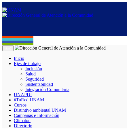
Menú
Inicio
Ejes de trabajo
Inclusión
Salud
Seguridad
Sustentabilidad
Integración Comunitaria
UNAPDI
#TuRed UNAM
Cursos
Distintivo ambiental UNAM
Campañas e Información
Climatón
Directorio