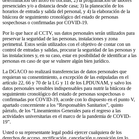
determinación del aforo en oficinas; 2) la programación de labores
presenciales y/o a distancia desde casa; 3) la planeación de los
horarios de entrada y salida del personal, y 4) la elaboración de la
bitácora de seguimiento cronológico del estado de personas
sospechosas o confirmadas por COVID-19.
Por lo que hace al CCTV, sus datos personales serán utilizados para
preservar la seguridad de las personas, instalaciones y zona
perimetral. Estos serán utilizados con el objetivo de contar con un
control de entradas y salidas, procurar la seguridad de las personas y
las instalaciones y, en su caso, estar en posibilidad de identificar a las
personas en caso de que se vulnere algún bien jurídico.
La DGACO no realizará transferencias de datos personales que
requieran su consentimiento, a excepción de las estipuladas en el
artículo 22, 66 y 70 de la LG y 11 de los LPDUNAM, y salvo los
datos personales sensibles indispensables para nutrir la bitácora de
seguimiento cronológico del estado de personas sospechosas o
confirmadas por COVID-19, acorde con lo dispuesto en el punto V,
apartado concerniente a los “Responsables Sanitarios”, quinto
párrafo, de los “Lineamientos Generales para el regreso a las
actividades universitarias en el marco de la pandemia de COVID-
19”.
Usted o su representante legal podrá ejercer cualquiera de los
derechos de acceso, rectificación, cancelación u oposición (en lo