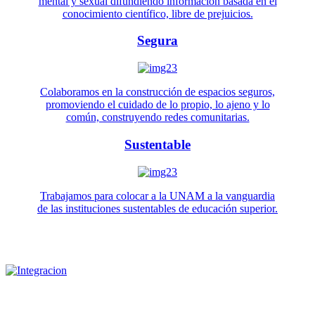
mental y sexual difundiendo información basada en el
conocimiento científico, libre de prejuicios.
Segura
Colaboramos en la construcción de espacios seguros,
promoviendo el cuidado de lo propio, lo ajeno y lo
común, construyendo redes comunitarias.
Sustentable
Trabajamos para colocar a la UNAM a la vanguardia
de las instituciones sustentables de educación superior.