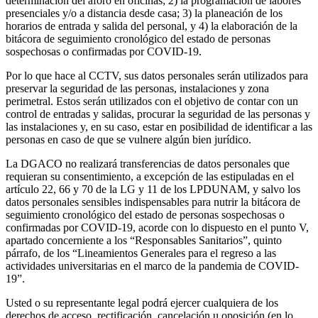
determinación del aforo en oficinas; 2) la programación de labores
presenciales y/o a distancia desde casa; 3) la planeación de los
horarios de entrada y salida del personal, y 4) la elaboración de la
bitácora de seguimiento cronológico del estado de personas
sospechosas o confirmadas por COVID-19.
Por lo que hace al CCTV, sus datos personales serán utilizados para
preservar la seguridad de las personas, instalaciones y zona
perimetral. Estos serán utilizados con el objetivo de contar con un
control de entradas y salidas, procurar la seguridad de las personas y
las instalaciones y, en su caso, estar en posibilidad de identificar a las
personas en caso de que se vulnere algún bien jurídico.
La DGACO no realizará transferencias de datos personales que
requieran su consentimiento, a excepción de las estipuladas en el
artículo 22, 66 y 70 de la LG y 11 de los LPDUNAM, y salvo los
datos personales sensibles indispensables para nutrir la bitácora de
seguimiento cronológico del estado de personas sospechosas o
confirmadas por COVID-19, acorde con lo dispuesto en el punto V,
apartado concerniente a los “Responsables Sanitarios”, quinto
párrafo, de los “Lineamientos Generales para el regreso a las
actividades universitarias en el marco de la pandemia de COVID-
19”.
Usted o su representante legal podrá ejercer cualquiera de los
derechos de acceso, rectificación, cancelación u oposición (en lo