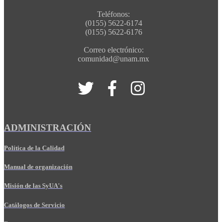
Teléfonos:
(0155) 5622-6174
(0155) 5622-6176
Correo electrónico:
comunidad@unam.mx
ADMINISTRACIÓN
Política de la Calidad
Manual de organización
Misión de las SyUA's
Catálogos de Servicio