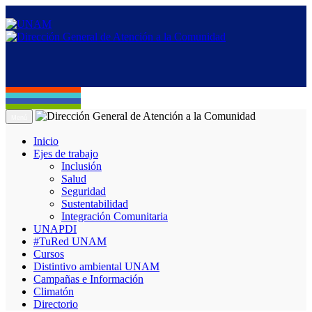
Menú
Inicio
Ejes de trabajo
Inclusión
Salud
Seguridad
Sustentabilidad
Integración Comunitaria
UNAPDI
#TuRed UNAM
Cursos
Distintivo ambiental UNAM
Campañas e Información
Climatón
Directorio