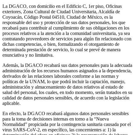
La DGACO, con domicilio en el Edificio C, 1er piso, Oficinas
exteriores, Zona Cultural de Ciudad Universitaria, Alcaldía de
Coyoacán, Código Postal 04510, Ciudad de México, es la
responsable del uso y protección de sus datos personales, los que
recabará para contribuir al cumplimiento de sus obligaciones en los
procesos relativos a la atención a la comunidad universitaria, ya sea
contratando proveedores de servicios para algún fin relacionado con
dichas competencias, o bien, formalizando el otorgamiento de
determinada prestación de servicio, lo cual se prevé de manera
enunciativa y no limitativa.
Además, la DGACO recabará sus datos personales para la adecuada
administración de los recursos humanos asignados a la dependencia,
derivados de las relaciones laborales conforme a las normas y
políticas de la UNAM, lo que podrá incluir la captación, manejo,
administración y almacenamiento de datos relativos al estado de
salud del personal, los cuales, en todo momento, serán tratados en su
calidad de datos personales sensibles, de acuerdo con la legislación
aplicable.
En efecto, la DGACO recabará algunos datos personales sensibles
para la toma de decisiones internas en torno a la “Nueva
Normalidad” propiciada por la contingencia sanitaria causada por el
virus SARS-CoV-2, en específico, las concernientes a: 1) la