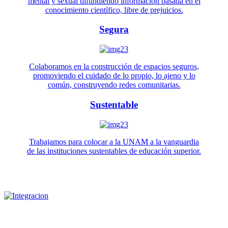
mental y sexual difundiendo información basada en el
conocimiento científico, libre de prejuicios.
Segura
Colaboramos en la construcción de espacios seguros,
promoviendo el cuidado de lo propio, lo ajeno y lo
común, construyendo redes comunitarias.
Sustentable
Trabajamos para colocar a la UNAM a la vanguardia
de las instituciones sustentables de educación superior.