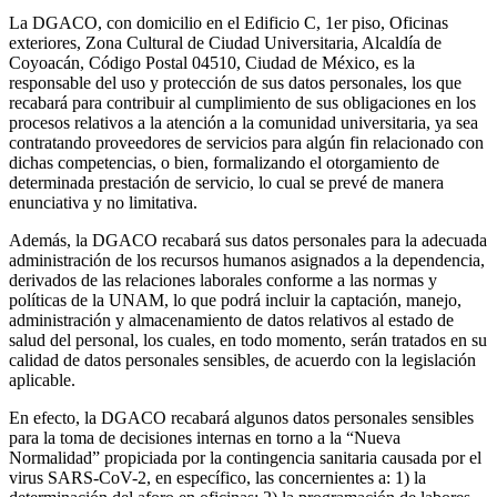
La DGACO, con domicilio en el Edificio C, 1er piso, Oficinas
exteriores, Zona Cultural de Ciudad Universitaria, Alcaldía de
Coyoacán, Código Postal 04510, Ciudad de México, es la
responsable del uso y protección de sus datos personales, los que
recabará para contribuir al cumplimiento de sus obligaciones en los
procesos relativos a la atención a la comunidad universitaria, ya sea
contratando proveedores de servicios para algún fin relacionado con
dichas competencias, o bien, formalizando el otorgamiento de
determinada prestación de servicio, lo cual se prevé de manera
enunciativa y no limitativa.
Además, la DGACO recabará sus datos personales para la adecuada
administración de los recursos humanos asignados a la dependencia,
derivados de las relaciones laborales conforme a las normas y
políticas de la UNAM, lo que podrá incluir la captación, manejo,
administración y almacenamiento de datos relativos al estado de
salud del personal, los cuales, en todo momento, serán tratados en su
calidad de datos personales sensibles, de acuerdo con la legislación
aplicable.
En efecto, la DGACO recabará algunos datos personales sensibles
para la toma de decisiones internas en torno a la “Nueva
Normalidad” propiciada por la contingencia sanitaria causada por el
virus SARS-CoV-2, en específico, las concernientes a: 1) la