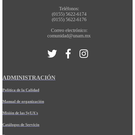
Teléfonos:
(0155) 5622-6174
(0155) 5622-6176
Correo electrónico:
comunidad@unam.mx
ADMINISTRACIÓN
Política de la Calidad
Manual de organización
Misión de las SyUA's
Catálogos de Servicio