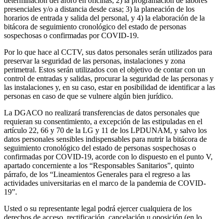
determinación del aforo en oficinas; 2) la programación de labores
presenciales y/o a distancia desde casa; 3) la planeación de los
horarios de entrada y salida del personal, y 4) la elaboración de la
bitácora de seguimiento cronológico del estado de personas
sospechosas o confirmadas por COVID-19.
Por lo que hace al CCTV, sus datos personales serán utilizados para
preservar la seguridad de las personas, instalaciones y zona
perimetral. Estos serán utilizados con el objetivo de contar con un
control de entradas y salidas, procurar la seguridad de las personas y
las instalaciones y, en su caso, estar en posibilidad de identificar a las
personas en caso de que se vulnere algún bien jurídico.
La DGACO no realizará transferencias de datos personales que
requieran su consentimiento, a excepción de las estipuladas en el
artículo 22, 66 y 70 de la LG y 11 de los LPDUNAM, y salvo los
datos personales sensibles indispensables para nutrir la bitácora de
seguimiento cronológico del estado de personas sospechosas o
confirmadas por COVID-19, acorde con lo dispuesto en el punto V,
apartado concerniente a los “Responsables Sanitarios”, quinto
párrafo, de los “Lineamientos Generales para el regreso a las
actividades universitarias en el marco de la pandemia de COVID-
19”.
Usted o su representante legal podrá ejercer cualquiera de los
derechos de acceso, rectificación, cancelación u oposición (en lo