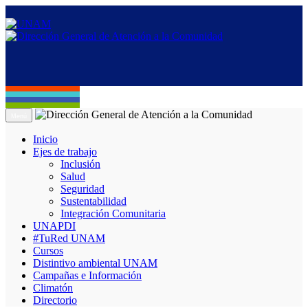
Menú
Inicio
Ejes de trabajo
Inclusión
Salud
Seguridad
Sustentabilidad
Integración Comunitaria
UNAPDI
#TuRed UNAM
Cursos
Distintivo ambiental UNAM
Campañas e Información
Climatón
Directorio