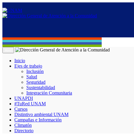
Menú
Inicio
Ejes de trabajo
Inclusión
Salud
Seguridad
Sustentabilidad
Integración Comunitaria
UNAPDI
#TuRed UNAM
Cursos
Distintivo ambiental UNAM
Campañas e Información
Climatón
Directorio