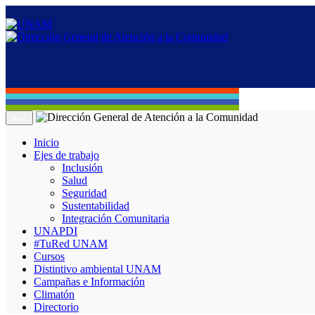
Menú
Inicio
Ejes de trabajo
Inclusión
Salud
Seguridad
Sustentabilidad
Integración Comunitaria
UNAPDI
#TuRed UNAM
Cursos
Distintivo ambiental UNAM
Campañas e Información
Climatón
Directorio