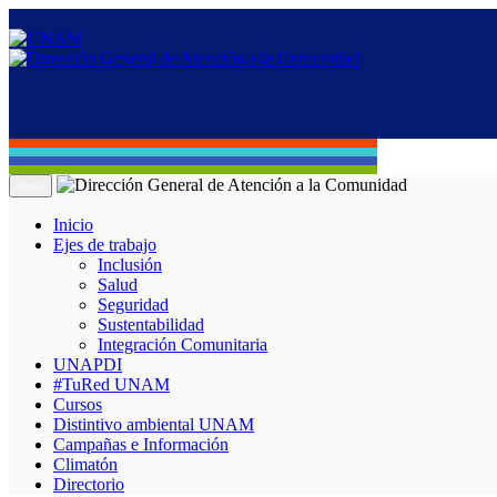
Menú
Inicio
Ejes de trabajo
Inclusión
Salud
Seguridad
Sustentabilidad
Integración Comunitaria
UNAPDI
#TuRed UNAM
Cursos
Distintivo ambiental UNAM
Campañas e Información
Climatón
Directorio