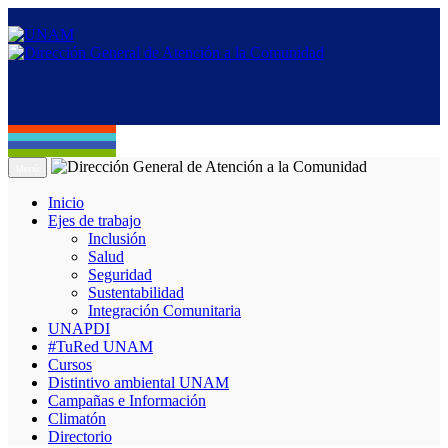
Menú
Inicio
Ejes de trabajo
Inclusión
Salud
Seguridad
Sustentabilidad
Integración Comunitaria
UNAPDI
#TuRed UNAM
Cursos
Distintivo ambiental UNAM
Campañas e Información
Climatón
Directorio