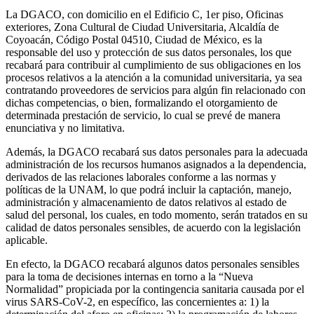
La DGACO, con domicilio en el Edificio C, 1er piso, Oficinas
exteriores, Zona Cultural de Ciudad Universitaria, Alcaldía de
Coyoacán, Código Postal 04510, Ciudad de México, es la
responsable del uso y protección de sus datos personales, los que
recabará para contribuir al cumplimiento de sus obligaciones en los
procesos relativos a la atención a la comunidad universitaria, ya sea
contratando proveedores de servicios para algún fin relacionado con
dichas competencias, o bien, formalizando el otorgamiento de
determinada prestación de servicio, lo cual se prevé de manera
enunciativa y no limitativa.
Además, la DGACO recabará sus datos personales para la adecuada
administración de los recursos humanos asignados a la dependencia,
derivados de las relaciones laborales conforme a las normas y
políticas de la UNAM, lo que podrá incluir la captación, manejo,
administración y almacenamiento de datos relativos al estado de
salud del personal, los cuales, en todo momento, serán tratados en su
calidad de datos personales sensibles, de acuerdo con la legislación
aplicable.
En efecto, la DGACO recabará algunos datos personales sensibles
para la toma de decisiones internas en torno a la “Nueva
Normalidad” propiciada por la contingencia sanitaria causada por el
virus SARS-CoV-2, en específico, las concernientes a: 1) la