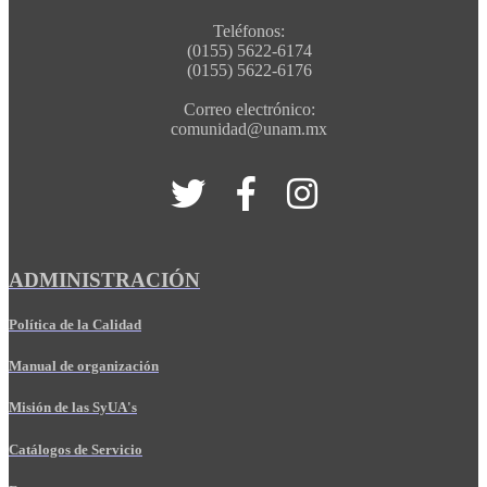
Teléfonos:
(0155) 5622-6174
(0155) 5622-6176
Correo electrónico:
comunidad@unam.mx
ADMINISTRACIÓN
Política de la Calidad
Manual de organización
Misión de las SyUA's
Catálogos de Servicio