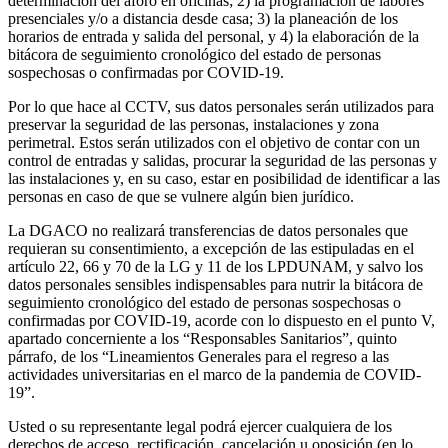
determinación del aforo en oficinas; 2) la programación de labores
presenciales y/o a distancia desde casa; 3) la planeación de los
horarios de entrada y salida del personal, y 4) la elaboración de la
bitácora de seguimiento cronológico del estado de personas
sospechosas o confirmadas por COVID-19.
Por lo que hace al CCTV, sus datos personales serán utilizados para
preservar la seguridad de las personas, instalaciones y zona
perimetral. Estos serán utilizados con el objetivo de contar con un
control de entradas y salidas, procurar la seguridad de las personas y
las instalaciones y, en su caso, estar en posibilidad de identificar a las
personas en caso de que se vulnere algún bien jurídico.
La DGACO no realizará transferencias de datos personales que
requieran su consentimiento, a excepción de las estipuladas en el
artículo 22, 66 y 70 de la LG y 11 de los LPDUNAM, y salvo los
datos personales sensibles indispensables para nutrir la bitácora de
seguimiento cronológico del estado de personas sospechosas o
confirmadas por COVID-19, acorde con lo dispuesto en el punto V,
apartado concerniente a los “Responsables Sanitarios”, quinto
párrafo, de los “Lineamientos Generales para el regreso a las
actividades universitarias en el marco de la pandemia de COVID-
19”.
Usted o su representante legal podrá ejercer cualquiera de los
derechos de acceso, rectificación, cancelación u oposición (en lo