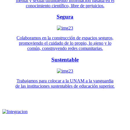
mental y sexual difundiendo información basada en el
conocimiento científico, libre de prejuicios.
Segura
Colaboramos en la construcción de espacios seguros,
promoviendo el cuidado de lo propio, lo ajeno y lo
común, construyendo redes comunitarias.
Sustentable
Trabajamos para colocar a la UNAM a la vanguardia
de las instituciones sustentables de educación superior.