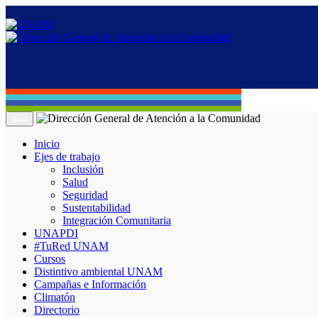
Menú
Inicio
Ejes de trabajo
Inclusión
Salud
Seguridad
Sustentabilidad
Integración Comunitaria
UNAPDI
#TuRed UNAM
Cursos
Distintivo ambiental UNAM
Campañas e Información
Climatón
Directorio