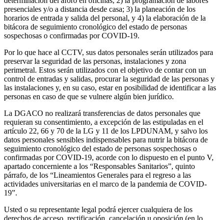
determinación del aforo en oficinas; 2) la programación de labores
presenciales y/o a distancia desde casa; 3) la planeación de los
horarios de entrada y salida del personal, y 4) la elaboración de la
bitácora de seguimiento cronológico del estado de personas
sospechosas o confirmadas por COVID-19.
Por lo que hace al CCTV, sus datos personales serán utilizados para
preservar la seguridad de las personas, instalaciones y zona
perimetral. Estos serán utilizados con el objetivo de contar con un
control de entradas y salidas, procurar la seguridad de las personas y
las instalaciones y, en su caso, estar en posibilidad de identificar a las
personas en caso de que se vulnere algún bien jurídico.
La DGACO no realizará transferencias de datos personales que
requieran su consentimiento, a excepción de las estipuladas en el
artículo 22, 66 y 70 de la LG y 11 de los LPDUNAM, y salvo los
datos personales sensibles indispensables para nutrir la bitácora de
seguimiento cronológico del estado de personas sospechosas o
confirmadas por COVID-19, acorde con lo dispuesto en el punto V,
apartado concerniente a los “Responsables Sanitarios”, quinto
párrafo, de los “Lineamientos Generales para el regreso a las
actividades universitarias en el marco de la pandemia de COVID-
19”.
Usted o su representante legal podrá ejercer cualquiera de los
derechos de acceso, rectificación, cancelación u oposición (en lo