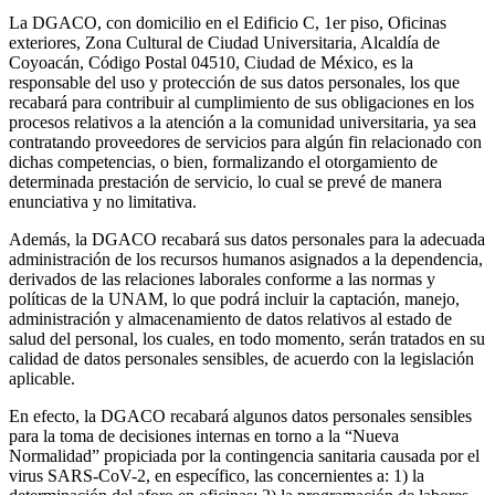
La DGACO, con domicilio en el Edificio C, 1er piso, Oficinas
exteriores, Zona Cultural de Ciudad Universitaria, Alcaldía de
Coyoacán, Código Postal 04510, Ciudad de México, es la
responsable del uso y protección de sus datos personales, los que
recabará para contribuir al cumplimiento de sus obligaciones en los
procesos relativos a la atención a la comunidad universitaria, ya sea
contratando proveedores de servicios para algún fin relacionado con
dichas competencias, o bien, formalizando el otorgamiento de
determinada prestación de servicio, lo cual se prevé de manera
enunciativa y no limitativa.
Además, la DGACO recabará sus datos personales para la adecuada
administración de los recursos humanos asignados a la dependencia,
derivados de las relaciones laborales conforme a las normas y
políticas de la UNAM, lo que podrá incluir la captación, manejo,
administración y almacenamiento de datos relativos al estado de
salud del personal, los cuales, en todo momento, serán tratados en su
calidad de datos personales sensibles, de acuerdo con la legislación
aplicable.
En efecto, la DGACO recabará algunos datos personales sensibles
para la toma de decisiones internas en torno a la “Nueva
Normalidad” propiciada por la contingencia sanitaria causada por el
virus SARS-CoV-2, en específico, las concernientes a: 1) la