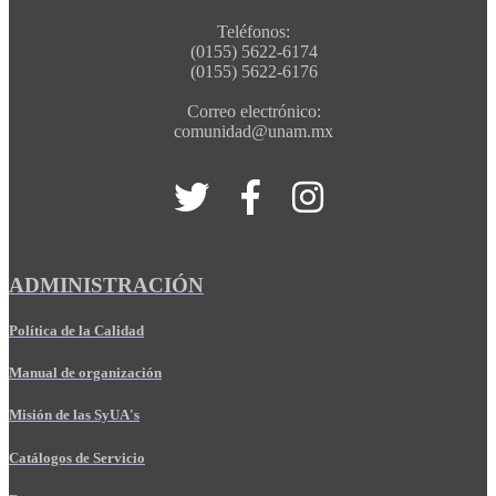
Teléfonos:
(0155) 5622-6174
(0155) 5622-6176
Correo electrónico:
comunidad@unam.mx
ADMINISTRACIÓN
Política de la Calidad
Manual de organización
Misión de las SyUA's
Catálogos de Servicio