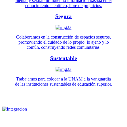
mental y sexual difundiendo información basada en el
conocimiento científico, libre de prejuicios.
Segura
Colaboramos en la construcción de espacios seguros,
promoviendo el cuidado de lo propio, lo ajeno y lo
común, construyendo redes comunitarias.
Sustentable
Trabajamos para colocar a la UNAM a la vanguardia
de las instituciones sustentables de educación superior.