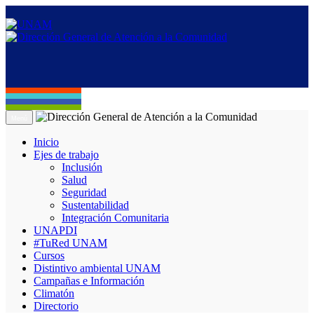
Menú
Inicio
Ejes de trabajo
Inclusión
Salud
Seguridad
Sustentabilidad
Integración Comunitaria
UNAPDI
#TuRed UNAM
Cursos
Distintivo ambiental UNAM
Campañas e Información
Climatón
Directorio