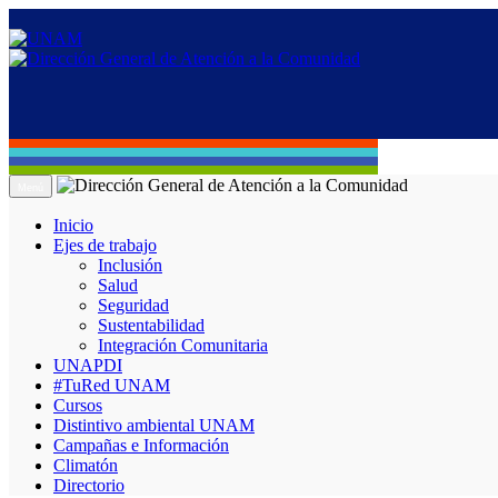
Menú
Inicio
Ejes de trabajo
Inclusión
Salud
Seguridad
Sustentabilidad
Integración Comunitaria
UNAPDI
#TuRed UNAM
Cursos
Distintivo ambiental UNAM
Campañas e Información
Climatón
Directorio