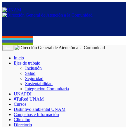
Menú
Inicio
Ejes de trabajo
Inclusión
Salud
Seguridad
Sustentabilidad
Integración Comunitaria
UNAPDI
#TuRed UNAM
Cursos
Distintivo ambiental UNAM
Campañas e Información
Climatón
Directorio