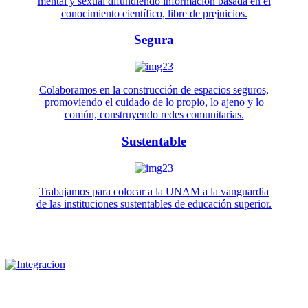
mental y sexual difundiendo información basada en el
conocimiento científico, libre de prejuicios.
Segura
Colaboramos en la construcción de espacios seguros,
promoviendo el cuidado de lo propio, lo ajeno y lo
común, construyendo redes comunitarias.
Sustentable
Trabajamos para colocar a la UNAM a la vanguardia
de las instituciones sustentables de educación superior.