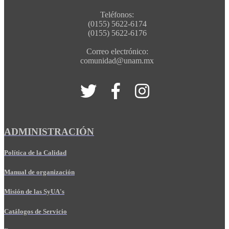
Teléfonos:
(0155) 5622-6174
(0155) 5622-6176
Correo electrónico:
comunidad@unam.mx
ADMINISTRACIÓN
Política de la Calidad
Manual de organización
Misión de las SyUA's
Catálogos de Servicio