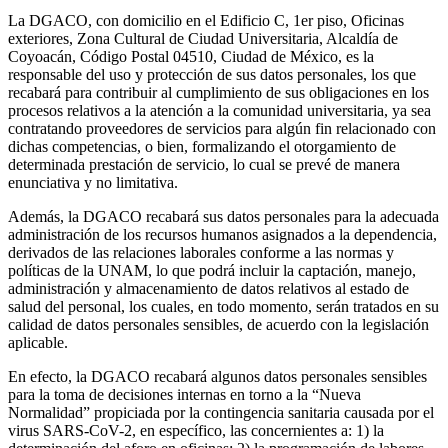
La DGACO, con domicilio en el Edificio C, 1er piso, Oficinas
exteriores, Zona Cultural de Ciudad Universitaria, Alcaldía de
Coyoacán, Código Postal 04510, Ciudad de México, es la
responsable del uso y protección de sus datos personales, los que
recabará para contribuir al cumplimiento de sus obligaciones en los
procesos relativos a la atención a la comunidad universitaria, ya sea
contratando proveedores de servicios para algún fin relacionado con
dichas competencias, o bien, formalizando el otorgamiento de
determinada prestación de servicio, lo cual se prevé de manera
enunciativa y no limitativa.
Además, la DGACO recabará sus datos personales para la adecuada
administración de los recursos humanos asignados a la dependencia,
derivados de las relaciones laborales conforme a las normas y
políticas de la UNAM, lo que podrá incluir la captación, manejo,
administración y almacenamiento de datos relativos al estado de
salud del personal, los cuales, en todo momento, serán tratados en su
calidad de datos personales sensibles, de acuerdo con la legislación
aplicable.
En efecto, la DGACO recabará algunos datos personales sensibles
para la toma de decisiones internas en torno a la “Nueva
Normalidad” propiciada por la contingencia sanitaria causada por el
virus SARS-CoV-2, en específico, las concernientes a: 1) la