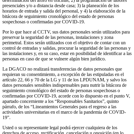
determinación del aforo en oficinas; 2) la programación de labores
presenciales y/o a distancia desde casa; 3) la planeación de los
horarios de entrada y salida del personal, y 4) la elaboración de la
bitácora de seguimiento cronológico del estado de personas
sospechosas o confirmadas por COVID-19.
Por lo que hace al CCTV, sus datos personales serán utilizados para
preservar la seguridad de las personas, instalaciones y zona
perimetral. Estos serán utilizados con el objetivo de contar con un
control de entradas y salidas, procurar la seguridad de las personas y
las instalaciones y, en su caso, estar en posibilidad de identificar a las
personas en caso de que se vulnere algún bien jurídico.
La DGACO no realizará transferencias de datos personales que
requieran su consentimiento, a excepción de las estipuladas en el
artículo 22, 66 y 70 de la LG y 11 de los LPDUNAM, y salvo los
datos personales sensibles indispensables para nutrir la bitácora de
seguimiento cronológico del estado de personas sospechosas o
confirmadas por COVID-19, acorde con lo dispuesto en el punto V,
apartado concerniente a los “Responsables Sanitarios”, quinto
párrafo, de los “Lineamientos Generales para el regreso a las
actividades universitarias en el marco de la pandemia de COVID-
19”.
Usted o su representante legal podrá ejercer cualquiera de los
derechos de acceso, rectificación, cancelación u oposición (en lo