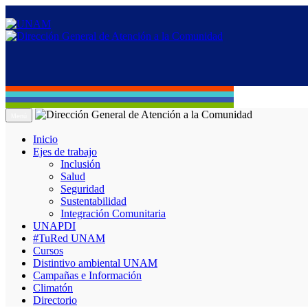
Menú
Inicio
Ejes de trabajo
Inclusión
Salud
Seguridad
Sustentabilidad
Integración Comunitaria
UNAPDI
#TuRed UNAM
Cursos
Distintivo ambiental UNAM
Campañas e Información
Climatón
Directorio