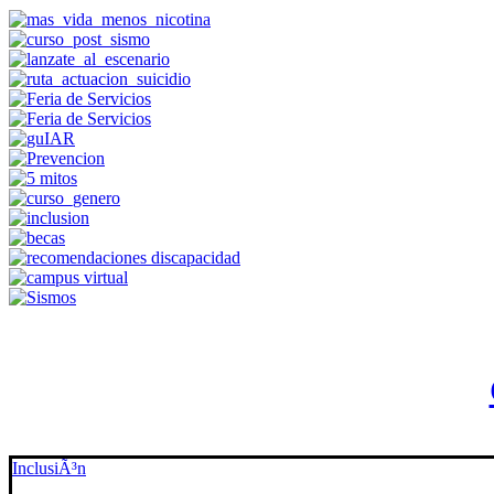
InclusiÃ³n