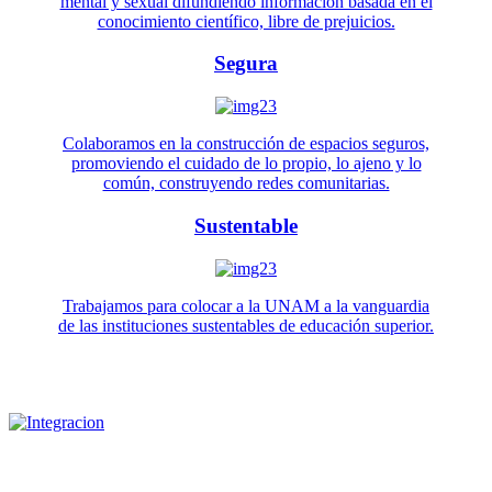
mental y sexual difundiendo información basada en el
conocimiento científico, libre de prejuicios.
Segura
Colaboramos en la construcción de espacios seguros,
promoviendo el cuidado de lo propio, lo ajeno y lo
común, construyendo redes comunitarias.
Sustentable
Trabajamos para colocar a la UNAM a la vanguardia
de las instituciones sustentables de educación superior.