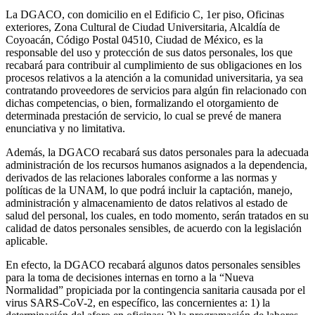
La DGACO, con domicilio en el Edificio C, 1er piso, Oficinas
exteriores, Zona Cultural de Ciudad Universitaria, Alcaldía de
Coyoacán, Código Postal 04510, Ciudad de México, es la
responsable del uso y protección de sus datos personales, los que
recabará para contribuir al cumplimiento de sus obligaciones en los
procesos relativos a la atención a la comunidad universitaria, ya sea
contratando proveedores de servicios para algún fin relacionado con
dichas competencias, o bien, formalizando el otorgamiento de
determinada prestación de servicio, lo cual se prevé de manera
enunciativa y no limitativa.
Además, la DGACO recabará sus datos personales para la adecuada
administración de los recursos humanos asignados a la dependencia,
derivados de las relaciones laborales conforme a las normas y
políticas de la UNAM, lo que podrá incluir la captación, manejo,
administración y almacenamiento de datos relativos al estado de
salud del personal, los cuales, en todo momento, serán tratados en su
calidad de datos personales sensibles, de acuerdo con la legislación
aplicable.
En efecto, la DGACO recabará algunos datos personales sensibles
para la toma de decisiones internas en torno a la “Nueva
Normalidad” propiciada por la contingencia sanitaria causada por el
virus SARS-CoV-2, en específico, las concernientes a: 1) la