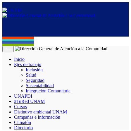
Menú
Inicio
Ejes de trabajo
Inclusión
Salud
Seguridad
Sustentabilidad
Integración Comunitaria
UNAPDI
#TuRed UNAM
Cursos
Distintivo ambiental UNAM
Campañas e Información
Climatón
Directorio