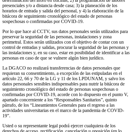
determinación del aforo en oficinas; 2) la programación de labores
presenciales y/o a distancia desde casa; 3) la planeación de los
horarios de entrada y salida del personal, y 4) la elaboración de la
bitácora de seguimiento cronológico del estado de personas
sospechosas o confirmadas por COVID-19.
Por lo que hace al CCTV, sus datos personales serán utilizados para
preservar la seguridad de las personas, instalaciones y zona
perimetral. Estos serán utilizados con el objetivo de contar con un
control de entradas y salidas, procurar la seguridad de las personas y
las instalaciones y, en su caso, estar en posibilidad de identificar a las
personas en caso de que se vulnere algún bien jurídico.
La DGACO no realizará transferencias de datos personales que
requieran su consentimiento, a excepción de las estipuladas en el
artículo 22, 66 y 70 de la LG y 11 de los LPDUNAM, y salvo los
datos personales sensibles indispensables para nutrir la bitácora de
seguimiento cronológico del estado de personas sospechosas o
confirmadas por COVID-19, acorde con lo dispuesto en el punto V,
apartado concerniente a los “Responsables Sanitarios”, quinto
párrafo, de los “Lineamientos Generales para el regreso a las
actividades universitarias en el marco de la pandemia de COVID-
19”.
Usted o su representante legal podrá ejercer cualquiera de los
derechos de acceso, rectificación, cancelación u oposición (en lo