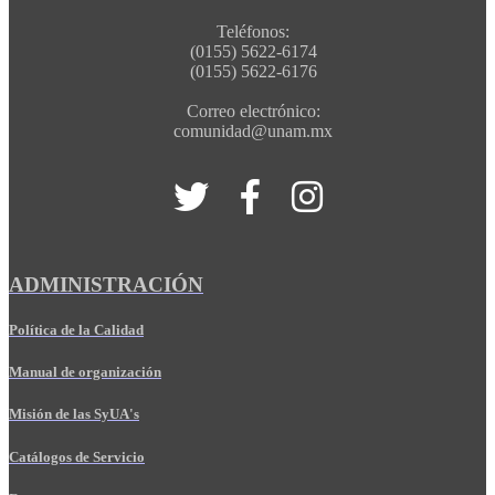
Teléfonos:
(0155) 5622-6174
(0155) 5622-6176
Correo electrónico:
comunidad@unam.mx
ADMINISTRACIÓN
Política de la Calidad
Manual de organización
Misión de las SyUA's
Catálogos de Servicio