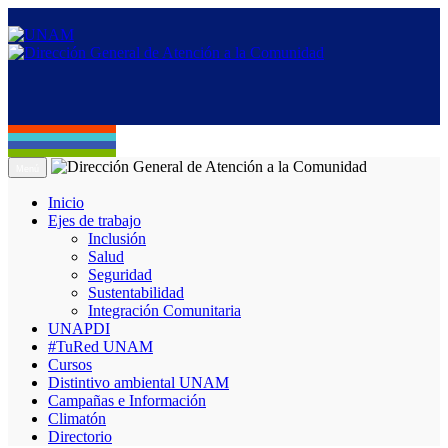
Menú
Inicio
Ejes de trabajo
Inclusión
Salud
Seguridad
Sustentabilidad
Integración Comunitaria
UNAPDI
#TuRed UNAM
Cursos
Distintivo ambiental UNAM
Campañas e Información
Climatón
Directorio