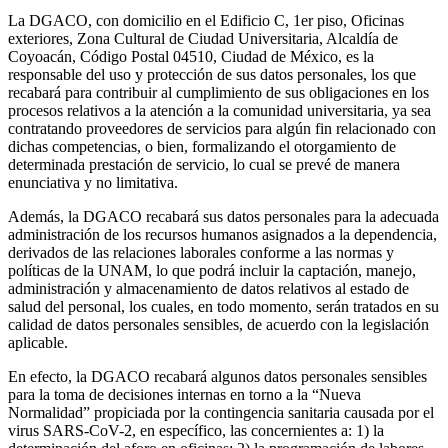
La DGACO, con domicilio en el Edificio C, 1er piso, Oficinas
exteriores, Zona Cultural de Ciudad Universitaria, Alcaldía de
Coyoacán, Código Postal 04510, Ciudad de México, es la
responsable del uso y protección de sus datos personales, los que
recabará para contribuir al cumplimiento de sus obligaciones en los
procesos relativos a la atención a la comunidad universitaria, ya sea
contratando proveedores de servicios para algún fin relacionado con
dichas competencias, o bien, formalizando el otorgamiento de
determinada prestación de servicio, lo cual se prevé de manera
enunciativa y no limitativa.
Además, la DGACO recabará sus datos personales para la adecuada
administración de los recursos humanos asignados a la dependencia,
derivados de las relaciones laborales conforme a las normas y
políticas de la UNAM, lo que podrá incluir la captación, manejo,
administración y almacenamiento de datos relativos al estado de
salud del personal, los cuales, en todo momento, serán tratados en su
calidad de datos personales sensibles, de acuerdo con la legislación
aplicable.
En efecto, la DGACO recabará algunos datos personales sensibles
para la toma de decisiones internas en torno a la “Nueva
Normalidad” propiciada por la contingencia sanitaria causada por el
virus SARS-CoV-2, en específico, las concernientes a: 1) la