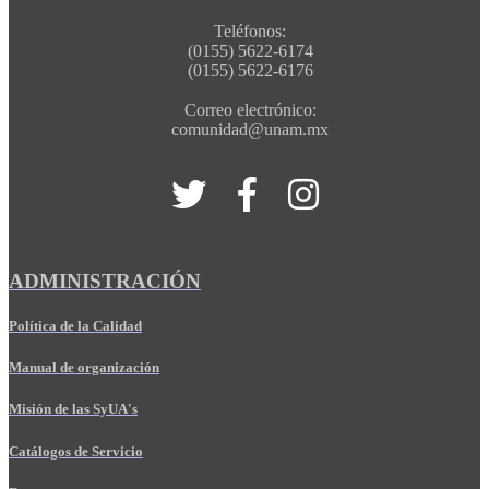
Teléfonos:
(0155) 5622-6174
(0155) 5622-6176
Correo electrónico:
comunidad@unam.mx
ADMINISTRACIÓN
Política de la Calidad
Manual de organización
Misión de las SyUA's
Catálogos de Servicio