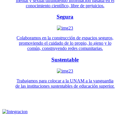
mental y sexual difundiendo información basada en el
conocimiento científico, libre de prejuicios.
Segura
Colaboramos en la construcción de espacios seguros,
promoviendo el cuidado de lo propio, lo ajeno y lo
común, construyendo redes comunitarias.
Sustentable
Trabajamos para colocar a la UNAM a la vanguardia
de las instituciones sustentables de educación superior.