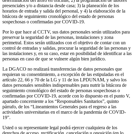
determinación del aforo en oficinas; 2) la programación de labores
presenciales y/o a distancia desde casa; 3) la planeación de los
horarios de entrada y salida del personal, y 4) la elaboración de la
bitácora de seguimiento cronológico del estado de personas
sospechosas o confirmadas por COVID-19.
Por lo que hace al CCTV, sus datos personales serán utilizados para
preservar la seguridad de las personas, instalaciones y zona
perimetral. Estos serán utilizados con el objetivo de contar con un
control de entradas y salidas, procurar la seguridad de las personas y
las instalaciones y, en su caso, estar en posibilidad de identificar a las
personas en caso de que se vulnere algún bien jurídico.
La DGACO no realizará transferencias de datos personales que
requieran su consentimiento, a excepción de las estipuladas en el
artículo 22, 66 y 70 de la LG y 11 de los LPDUNAM, y salvo los
datos personales sensibles indispensables para nutrir la bitácora de
seguimiento cronológico del estado de personas sospechosas o
confirmadas por COVID-19, acorde con lo dispuesto en el punto V,
apartado concerniente a los “Responsables Sanitarios”, quinto
párrafo, de los “Lineamientos Generales para el regreso a las
actividades universitarias en el marco de la pandemia de COVID-
19”.
Usted o su representante legal podrá ejercer cualquiera de los
derechos de acceso, rectificación, cancelación u oposición (en lo