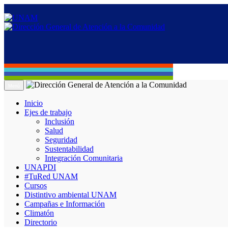
Menú
Inicio
Ejes de trabajo
Inclusión
Salud
Seguridad
Sustentabilidad
Integración Comunitaria
UNAPDI
#TuRed UNAM
Cursos
Distintivo ambiental UNAM
Campañas e Información
Climatón
Directorio