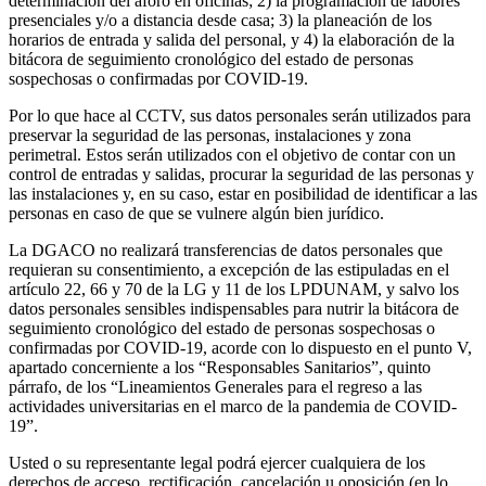
determinación del aforo en oficinas; 2) la programación de labores
presenciales y/o a distancia desde casa; 3) la planeación de los
horarios de entrada y salida del personal, y 4) la elaboración de la
bitácora de seguimiento cronológico del estado de personas
sospechosas o confirmadas por COVID-19.
Por lo que hace al CCTV, sus datos personales serán utilizados para
preservar la seguridad de las personas, instalaciones y zona
perimetral. Estos serán utilizados con el objetivo de contar con un
control de entradas y salidas, procurar la seguridad de las personas y
las instalaciones y, en su caso, estar en posibilidad de identificar a las
personas en caso de que se vulnere algún bien jurídico.
La DGACO no realizará transferencias de datos personales que
requieran su consentimiento, a excepción de las estipuladas en el
artículo 22, 66 y 70 de la LG y 11 de los LPDUNAM, y salvo los
datos personales sensibles indispensables para nutrir la bitácora de
seguimiento cronológico del estado de personas sospechosas o
confirmadas por COVID-19, acorde con lo dispuesto en el punto V,
apartado concerniente a los “Responsables Sanitarios”, quinto
párrafo, de los “Lineamientos Generales para el regreso a las
actividades universitarias en el marco de la pandemia de COVID-
19”.
Usted o su representante legal podrá ejercer cualquiera de los
derechos de acceso, rectificación, cancelación u oposición (en lo