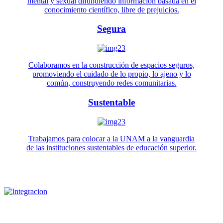
mental y sexual difundiendo información basada en el
conocimiento científico, libre de prejuicios.
Segura
Colaboramos en la construcción de espacios seguros,
promoviendo el cuidado de lo propio, lo ajeno y lo
común, construyendo redes comunitarias.
Sustentable
Trabajamos para colocar a la UNAM a la vanguardia
de las instituciones sustentables de educación superior.