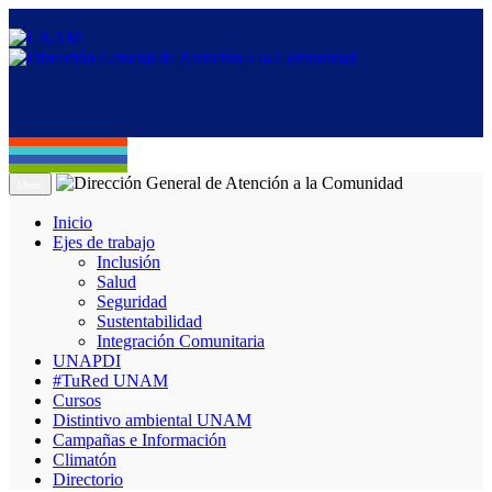
Menú
Inicio
Ejes de trabajo
Inclusión
Salud
Seguridad
Sustentabilidad
Integración Comunitaria
UNAPDI
#TuRed UNAM
Cursos
Distintivo ambiental UNAM
Campañas e Información
Climatón
Directorio