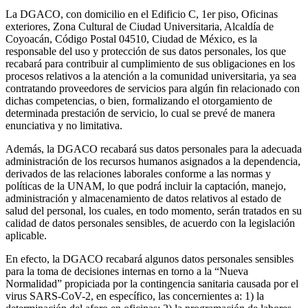
La DGACO, con domicilio en el Edificio C, 1er piso, Oficinas
exteriores, Zona Cultural de Ciudad Universitaria, Alcaldía de
Coyoacán, Código Postal 04510, Ciudad de México, es la
responsable del uso y protección de sus datos personales, los que
recabará para contribuir al cumplimiento de sus obligaciones en los
procesos relativos a la atención a la comunidad universitaria, ya sea
contratando proveedores de servicios para algún fin relacionado con
dichas competencias, o bien, formalizando el otorgamiento de
determinada prestación de servicio, lo cual se prevé de manera
enunciativa y no limitativa.
Además, la DGACO recabará sus datos personales para la adecuada
administración de los recursos humanos asignados a la dependencia,
derivados de las relaciones laborales conforme a las normas y
políticas de la UNAM, lo que podrá incluir la captación, manejo,
administración y almacenamiento de datos relativos al estado de
salud del personal, los cuales, en todo momento, serán tratados en su
calidad de datos personales sensibles, de acuerdo con la legislación
aplicable.
En efecto, la DGACO recabará algunos datos personales sensibles
para la toma de decisiones internas en torno a la “Nueva
Normalidad” propiciada por la contingencia sanitaria causada por el
virus SARS-CoV-2, en específico, las concernientes a: 1) la