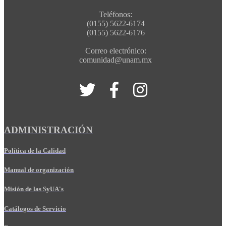
Teléfonos:
(0155) 5622-6174
(0155) 5622-6176
Correo electrónico:
comunidad@unam.mx
ADMINISTRACIÓN
Política de la Calidad
Manual de organización
Misión de las SyUA's
Catálogos de Servicio