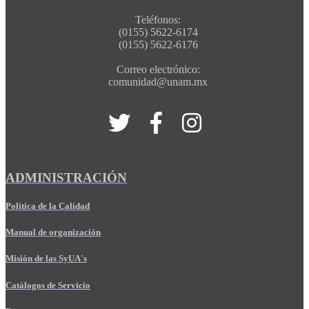
Teléfonos:
(0155) 5622-6174
(0155) 5622-6176
Correo electrónico:
comunidad@unam.mx
ADMINISTRACIÓN
Política de la Calidad
Manual de organización
Misión de las SyUA's
Catálogos de Servicio