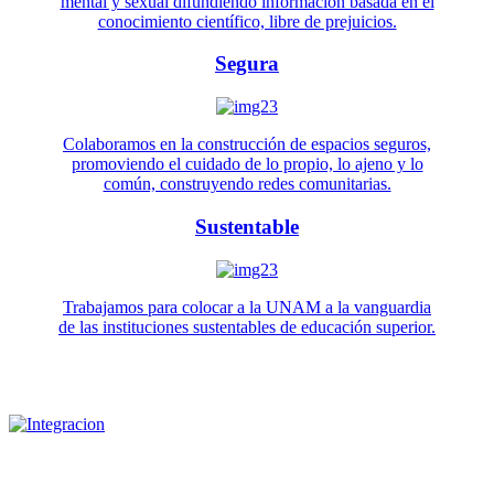
mental y sexual difundiendo información basada en el
conocimiento científico, libre de prejuicios.
Segura
Colaboramos en la construcción de espacios seguros,
promoviendo el cuidado de lo propio, lo ajeno y lo
común, construyendo redes comunitarias.
Sustentable
Trabajamos para colocar a la UNAM a la vanguardia
de las instituciones sustentables de educación superior.