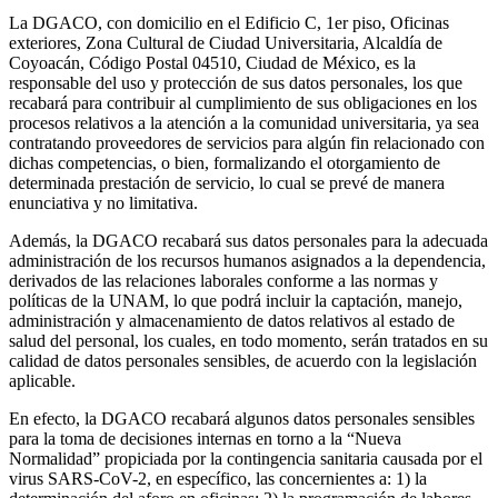
La DGACO, con domicilio en el Edificio C, 1er piso, Oficinas
exteriores, Zona Cultural de Ciudad Universitaria, Alcaldía de
Coyoacán, Código Postal 04510, Ciudad de México, es la
responsable del uso y protección de sus datos personales, los que
recabará para contribuir al cumplimiento de sus obligaciones en los
procesos relativos a la atención a la comunidad universitaria, ya sea
contratando proveedores de servicios para algún fin relacionado con
dichas competencias, o bien, formalizando el otorgamiento de
determinada prestación de servicio, lo cual se prevé de manera
enunciativa y no limitativa.
Además, la DGACO recabará sus datos personales para la adecuada
administración de los recursos humanos asignados a la dependencia,
derivados de las relaciones laborales conforme a las normas y
políticas de la UNAM, lo que podrá incluir la captación, manejo,
administración y almacenamiento de datos relativos al estado de
salud del personal, los cuales, en todo momento, serán tratados en su
calidad de datos personales sensibles, de acuerdo con la legislación
aplicable.
En efecto, la DGACO recabará algunos datos personales sensibles
para la toma de decisiones internas en torno a la “Nueva
Normalidad” propiciada por la contingencia sanitaria causada por el
virus SARS-CoV-2, en específico, las concernientes a: 1) la