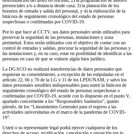
determinación del aforo en oficinas; 2) la programación de labores
presenciales y/o a distancia desde casa; 3) la planeación de los
horarios de entrada y salida del personal, y 4) la elaboración de la
bitácora de seguimiento cronológico del estado de personas
sospechosas o confirmadas por COVID-19.
Por lo que hace al CCTV, sus datos personales serán utilizados para
preservar la seguridad de las personas, instalaciones y zona
perimetral. Estos serán utilizados con el objetivo de contar con un
control de entradas y salidas, procurar la seguridad de las personas y
las instalaciones y, en su caso, estar en posibilidad de identificar a las
personas en caso de que se vulnere algún bien jurídico.
La DGACO no realizará transferencias de datos personales que
requieran su consentimiento, a excepción de las estipuladas en el
artículo 22, 66 y 70 de la LG y 11 de los LPDUNAM, y salvo los
datos personales sensibles indispensables para nutrir la bitácora de
seguimiento cronológico del estado de personas sospechosas o
confirmadas por COVID-19, acorde con lo dispuesto en el punto V,
apartado concerniente a los “Responsables Sanitarios”, quinto
párrafo, de los “Lineamientos Generales para el regreso a las
actividades universitarias en el marco de la pandemia de COVID-
19”.
Usted o su representante legal podrá ejercer cualquiera de los
derechos de acceso, rectificación, cancelación u oposición (en lo