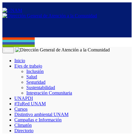
Menú
Inicio
Ejes de trabajo
Inclusión
Salud
Seguridad
Sustentabilidad
Integración Comunitaria
UNAPDI
#TuRed UNAM
Cursos
Distintivo ambiental UNAM
Campañas e Información
Climatón
Directorio