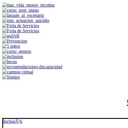
InclusiÃ³n