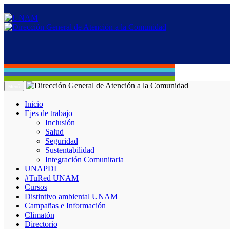
Menú
Inicio
Ejes de trabajo
Inclusión
Salud
Seguridad
Sustentabilidad
Integración Comunitaria
UNAPDI
#TuRed UNAM
Cursos
Distintivo ambiental UNAM
Campañas e Información
Climatón
Directorio