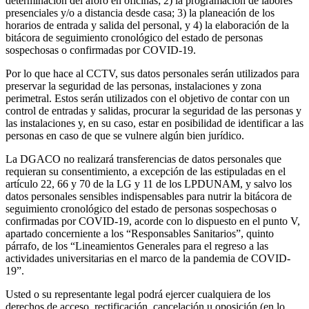
determinación del aforo en oficinas; 2) la programación de labores
presenciales y/o a distancia desde casa; 3) la planeación de los
horarios de entrada y salida del personal, y 4) la elaboración de la
bitácora de seguimiento cronológico del estado de personas
sospechosas o confirmadas por COVID-19.
Por lo que hace al CCTV, sus datos personales serán utilizados para
preservar la seguridad de las personas, instalaciones y zona
perimetral. Estos serán utilizados con el objetivo de contar con un
control de entradas y salidas, procurar la seguridad de las personas y
las instalaciones y, en su caso, estar en posibilidad de identificar a las
personas en caso de que se vulnere algún bien jurídico.
La DGACO no realizará transferencias de datos personales que
requieran su consentimiento, a excepción de las estipuladas en el
artículo 22, 66 y 70 de la LG y 11 de los LPDUNAM, y salvo los
datos personales sensibles indispensables para nutrir la bitácora de
seguimiento cronológico del estado de personas sospechosas o
confirmadas por COVID-19, acorde con lo dispuesto en el punto V,
apartado concerniente a los “Responsables Sanitarios”, quinto
párrafo, de los “Lineamientos Generales para el regreso a las
actividades universitarias en el marco de la pandemia de COVID-
19”.
Usted o su representante legal podrá ejercer cualquiera de los
derechos de acceso, rectificación, cancelación u oposición (en lo