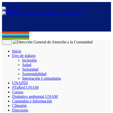
Menú
Inicio
Ejes de trabajo
Inclusión
Salud
Seguridad
Sustentabilidad
Integración Comunitaria
UNAPDI
#TuRed UNAM
Cursos
Distintivo ambiental UNAM
Campañas e Información
Climatón
Directorio