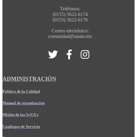
Teléfonos:
(0155) 5622-6174
(0155) 5622-6176
Correo electrónico:
comunidad@unam.mx
ADMINISTRACIÓN
Política de la Calidad
Manual de organización
Misión de las SyUA's
Catálogos de Servicio