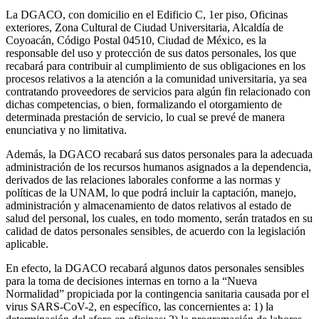
La DGACO, con domicilio en el Edificio C, 1er piso, Oficinas
exteriores, Zona Cultural de Ciudad Universitaria, Alcaldía de
Coyoacán, Código Postal 04510, Ciudad de México, es la
responsable del uso y protección de sus datos personales, los que
recabará para contribuir al cumplimiento de sus obligaciones en los
procesos relativos a la atención a la comunidad universitaria, ya sea
contratando proveedores de servicios para algún fin relacionado con
dichas competencias, o bien, formalizando el otorgamiento de
determinada prestación de servicio, lo cual se prevé de manera
enunciativa y no limitativa.
Además, la DGACO recabará sus datos personales para la adecuada
administración de los recursos humanos asignados a la dependencia,
derivados de las relaciones laborales conforme a las normas y
políticas de la UNAM, lo que podrá incluir la captación, manejo,
administración y almacenamiento de datos relativos al estado de
salud del personal, los cuales, en todo momento, serán tratados en su
calidad de datos personales sensibles, de acuerdo con la legislación
aplicable.
En efecto, la DGACO recabará algunos datos personales sensibles
para la toma de decisiones internas en torno a la “Nueva
Normalidad” propiciada por la contingencia sanitaria causada por el
virus SARS-CoV-2, en específico, las concernientes a: 1) la