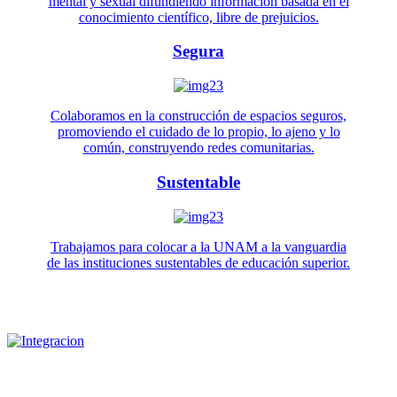
mental y sexual difundiendo información basada en el
conocimiento científico, libre de prejuicios.
Segura
Colaboramos en la construcción de espacios seguros,
promoviendo el cuidado de lo propio, lo ajeno y lo
común, construyendo redes comunitarias.
Sustentable
Trabajamos para colocar a la UNAM a la vanguardia
de las instituciones sustentables de educación superior.