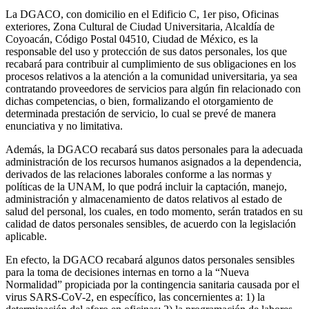
La DGACO, con domicilio en el Edificio C, 1er piso, Oficinas
exteriores, Zona Cultural de Ciudad Universitaria, Alcaldía de
Coyoacán, Código Postal 04510, Ciudad de México, es la
responsable del uso y protección de sus datos personales, los que
recabará para contribuir al cumplimiento de sus obligaciones en los
procesos relativos a la atención a la comunidad universitaria, ya sea
contratando proveedores de servicios para algún fin relacionado con
dichas competencias, o bien, formalizando el otorgamiento de
determinada prestación de servicio, lo cual se prevé de manera
enunciativa y no limitativa.
Además, la DGACO recabará sus datos personales para la adecuada
administración de los recursos humanos asignados a la dependencia,
derivados de las relaciones laborales conforme a las normas y
políticas de la UNAM, lo que podrá incluir la captación, manejo,
administración y almacenamiento de datos relativos al estado de
salud del personal, los cuales, en todo momento, serán tratados en su
calidad de datos personales sensibles, de acuerdo con la legislación
aplicable.
En efecto, la DGACO recabará algunos datos personales sensibles
para la toma de decisiones internas en torno a la “Nueva
Normalidad” propiciada por la contingencia sanitaria causada por el
virus SARS-CoV-2, en específico, las concernientes a: 1) la