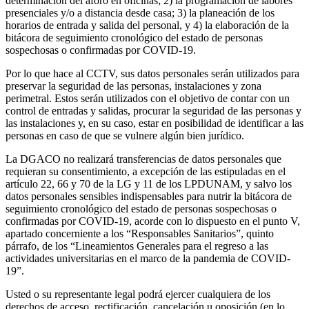
determinación del aforo en oficinas; 2) la programación de labores
presenciales y/o a distancia desde casa; 3) la planeación de los
horarios de entrada y salida del personal, y 4) la elaboración de la
bitácora de seguimiento cronológico del estado de personas
sospechosas o confirmadas por COVID-19.
Por lo que hace al CCTV, sus datos personales serán utilizados para
preservar la seguridad de las personas, instalaciones y zona
perimetral. Estos serán utilizados con el objetivo de contar con un
control de entradas y salidas, procurar la seguridad de las personas y
las instalaciones y, en su caso, estar en posibilidad de identificar a las
personas en caso de que se vulnere algún bien jurídico.
La DGACO no realizará transferencias de datos personales que
requieran su consentimiento, a excepción de las estipuladas en el
artículo 22, 66 y 70 de la LG y 11 de los LPDUNAM, y salvo los
datos personales sensibles indispensables para nutrir la bitácora de
seguimiento cronológico del estado de personas sospechosas o
confirmadas por COVID-19, acorde con lo dispuesto en el punto V,
apartado concerniente a los “Responsables Sanitarios”, quinto
párrafo, de los “Lineamientos Generales para el regreso a las
actividades universitarias en el marco de la pandemia de COVID-
19”.
Usted o su representante legal podrá ejercer cualquiera de los
derechos de acceso, rectificación, cancelación u oposición (en lo