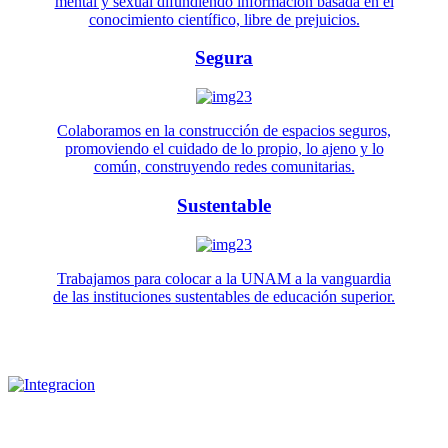
mental y sexual difundiendo información basada en el
conocimiento científico, libre de prejuicios.
Segura
Colaboramos en la construcción de espacios seguros,
promoviendo el cuidado de lo propio, lo ajeno y lo
común, construyendo redes comunitarias.
Sustentable
Trabajamos para colocar a la UNAM a la vanguardia
de las instituciones sustentables de educación superior.