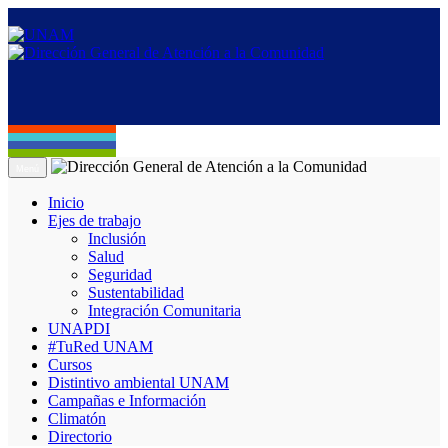
Menú
Inicio
Ejes de trabajo
Inclusión
Salud
Seguridad
Sustentabilidad
Integración Comunitaria
UNAPDI
#TuRed UNAM
Cursos
Distintivo ambiental UNAM
Campañas e Información
Climatón
Directorio