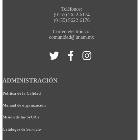
Teléfonos:
(0155) 5622-6174
(0155) 5622-6176
Correo electrónico:
comunidad@unam.mx
ADMINISTRACIÓN
Política de la Calidad
Manual de organización
Misión de las SyUA's
Catálogos de Servicio