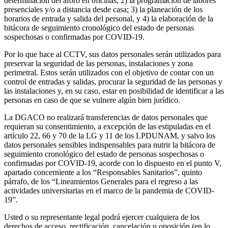
determinación del aforo en oficinas; 2) la programación de labores
presenciales y/o a distancia desde casa; 3) la planeación de los
horarios de entrada y salida del personal, y 4) la elaboración de la
bitácora de seguimiento cronológico del estado de personas
sospechosas o confirmadas por COVID-19.
Por lo que hace al CCTV, sus datos personales serán utilizados para
preservar la seguridad de las personas, instalaciones y zona
perimetral. Estos serán utilizados con el objetivo de contar con un
control de entradas y salidas, procurar la seguridad de las personas y
las instalaciones y, en su caso, estar en posibilidad de identificar a las
personas en caso de que se vulnere algún bien jurídico.
La DGACO no realizará transferencias de datos personales que
requieran su consentimiento, a excepción de las estipuladas en el
artículo 22, 66 y 70 de la LG y 11 de los LPDUNAM, y salvo los
datos personales sensibles indispensables para nutrir la bitácora de
seguimiento cronológico del estado de personas sospechosas o
confirmadas por COVID-19, acorde con lo dispuesto en el punto V,
apartado concerniente a los “Responsables Sanitarios”, quinto
párrafo, de los “Lineamientos Generales para el regreso a las
actividades universitarias en el marco de la pandemia de COVID-
19”.
Usted o su representante legal podrá ejercer cualquiera de los
derechos de acceso, rectificación, cancelación u oposición (en lo