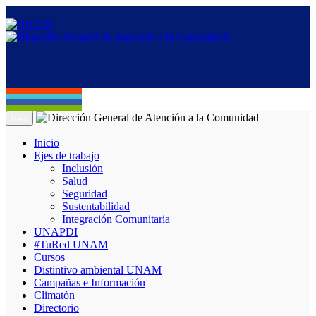
Menú
Inicio
Ejes de trabajo
Inclusión
Salud
Seguridad
Sustentabilidad
Integración Comunitaria
UNAPDI
#TuRed UNAM
Cursos
Distintivo ambiental UNAM
Campañas e Información
Climatón
Directorio