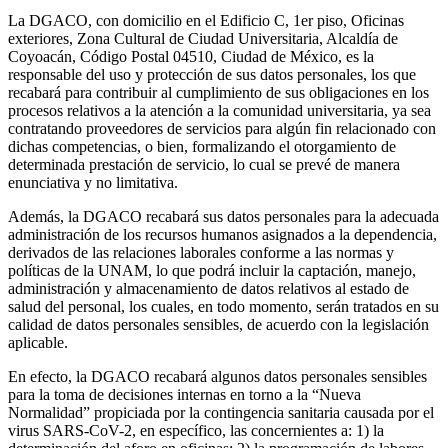
La DGACO, con domicilio en el Edificio C, 1er piso, Oficinas
exteriores, Zona Cultural de Ciudad Universitaria, Alcaldía de
Coyoacán, Código Postal 04510, Ciudad de México, es la
responsable del uso y protección de sus datos personales, los que
recabará para contribuir al cumplimiento de sus obligaciones en los
procesos relativos a la atención a la comunidad universitaria, ya sea
contratando proveedores de servicios para algún fin relacionado con
dichas competencias, o bien, formalizando el otorgamiento de
determinada prestación de servicio, lo cual se prevé de manera
enunciativa y no limitativa.
Además, la DGACO recabará sus datos personales para la adecuada
administración de los recursos humanos asignados a la dependencia,
derivados de las relaciones laborales conforme a las normas y
políticas de la UNAM, lo que podrá incluir la captación, manejo,
administración y almacenamiento de datos relativos al estado de
salud del personal, los cuales, en todo momento, serán tratados en su
calidad de datos personales sensibles, de acuerdo con la legislación
aplicable.
En efecto, la DGACO recabará algunos datos personales sensibles
para la toma de decisiones internas en torno a la “Nueva
Normalidad” propiciada por la contingencia sanitaria causada por el
virus SARS-CoV-2, en específico, las concernientes a: 1) la