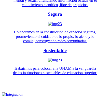
mental y sexual difundiendo información basada en el
conocimiento científico, libre de prejuicios.
Segura
Colaboramos en la construcción de espacios seguros,
promoviendo el cuidado de lo propio, lo ajeno y lo
común, construyendo redes comunitarias.
Sustentable
Trabajamos para colocar a la UNAM a la vanguardia
de las instituciones sustentables de educación superior.