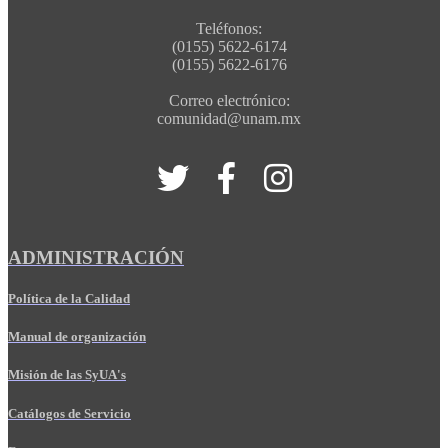
Teléfonos:
(0155) 5622-6174
(0155) 5622-6176
Correo electrónico:
comunidad@unam.mx
ADMINISTRACIÓN
Política de la Calidad
Manual de organización
Misión de las SyUA's
Catálogos de Servicio