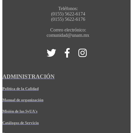
Teléfonos:
(0155) 5622-6174
(0155) 5622-6176
Correo electrónico:
comunidad@unam.mx
ADMINISTRACIÓN
Política de la Calidad
Manual de organización
Misión de las SyUA's
Catálogos de Servicio