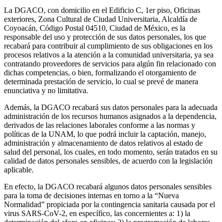
La DGACO, con domicilio en el Edificio C, 1er piso, Oficinas
exteriores, Zona Cultural de Ciudad Universitaria, Alcaldía de
Coyoacán, Código Postal 04510, Ciudad de México, es la
responsable del uso y protección de sus datos personales, los que
recabará para contribuir al cumplimiento de sus obligaciones en los
procesos relativos a la atención a la comunidad universitaria, ya sea
contratando proveedores de servicios para algún fin relacionado con
dichas competencias, o bien, formalizando el otorgamiento de
determinada prestación de servicio, lo cual se prevé de manera
enunciativa y no limitativa.
Además, la DGACO recabará sus datos personales para la adecuada
administración de los recursos humanos asignados a la dependencia,
derivados de las relaciones laborales conforme a las normas y
políticas de la UNAM, lo que podrá incluir la captación, manejo,
administración y almacenamiento de datos relativos al estado de
salud del personal, los cuales, en todo momento, serán tratados en su
calidad de datos personales sensibles, de acuerdo con la legislación
aplicable.
En efecto, la DGACO recabará algunos datos personales sensibles
para la toma de decisiones internas en torno a la “Nueva
Normalidad” propiciada por la contingencia sanitaria causada por el
virus SARS-CoV-2, en específico, las concernientes a: 1) la