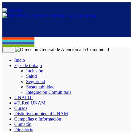
Menú
Inicio
Ejes de trabajo
Inclusión
Salud
Seguridad
Sustentabilidad
Integración Comunitaria
UNAPDI
#TuRed UNAM
Cursos
Distintivo ambiental UNAM
Campañas e Información
Climatón
Directorio