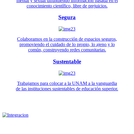
mental y sexual difundiendo información basada en el
conocimiento científico, libre de prejuicios.
Segura
Colaboramos en la construcción de espacios seguros,
promoviendo el cuidado de lo propio, lo ajeno y lo
común, construyendo redes comunitarias.
Sustentable
Trabajamos para colocar a la UNAM a la vanguardia
de las instituciones sustentables de educación superior.