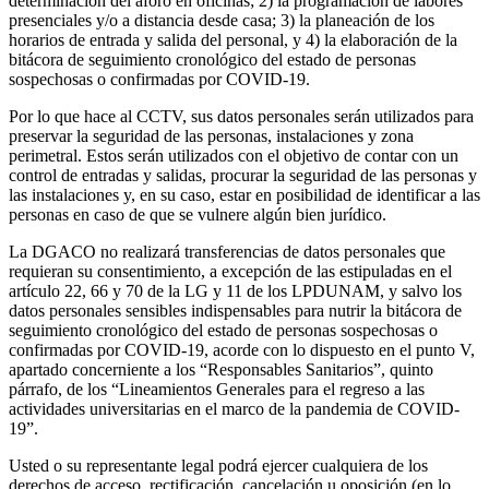
determinación del aforo en oficinas; 2) la programación de labores
presenciales y/o a distancia desde casa; 3) la planeación de los
horarios de entrada y salida del personal, y 4) la elaboración de la
bitácora de seguimiento cronológico del estado de personas
sospechosas o confirmadas por COVID-19.
Por lo que hace al CCTV, sus datos personales serán utilizados para
preservar la seguridad de las personas, instalaciones y zona
perimetral. Estos serán utilizados con el objetivo de contar con un
control de entradas y salidas, procurar la seguridad de las personas y
las instalaciones y, en su caso, estar en posibilidad de identificar a las
personas en caso de que se vulnere algún bien jurídico.
La DGACO no realizará transferencias de datos personales que
requieran su consentimiento, a excepción de las estipuladas en el
artículo 22, 66 y 70 de la LG y 11 de los LPDUNAM, y salvo los
datos personales sensibles indispensables para nutrir la bitácora de
seguimiento cronológico del estado de personas sospechosas o
confirmadas por COVID-19, acorde con lo dispuesto en el punto V,
apartado concerniente a los “Responsables Sanitarios”, quinto
párrafo, de los “Lineamientos Generales para el regreso a las
actividades universitarias en el marco de la pandemia de COVID-
19”.
Usted o su representante legal podrá ejercer cualquiera de los
derechos de acceso, rectificación, cancelación u oposición (en lo