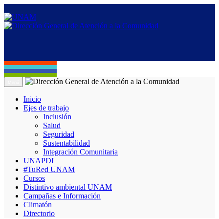
Menú
Inicio
Ejes de trabajo
Inclusión
Salud
Seguridad
Sustentabilidad
Integración Comunitaria
UNAPDI
#TuRed UNAM
Cursos
Distintivo ambiental UNAM
Campañas e Información
Climatón
Directorio