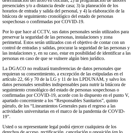
determinación del aforo en oficinas; 2) la programación de labores
presenciales y/o a distancia desde casa; 3) la planeación de los
horarios de entrada y salida del personal, y 4) la elaboración de la
bitácora de seguimiento cronológico del estado de personas
sospechosas o confirmadas por COVID-19.
Por lo que hace al CCTV, sus datos personales serán utilizados para
preservar la seguridad de las personas, instalaciones y zona
perimetral. Estos serán utilizados con el objetivo de contar con un
control de entradas y salidas, procurar la seguridad de las personas y
las instalaciones y, en su caso, estar en posibilidad de identificar a las
personas en caso de que se vulnere algún bien jurídico.
La DGACO no realizará transferencias de datos personales que
requieran su consentimiento, a excepción de las estipuladas en el
artículo 22, 66 y 70 de la LG y 11 de los LPDUNAM, y salvo los
datos personales sensibles indispensables para nutrir la bitácora de
seguimiento cronológico del estado de personas sospechosas o
confirmadas por COVID-19, acorde con lo dispuesto en el punto V,
apartado concerniente a los “Responsables Sanitarios”, quinto
párrafo, de los “Lineamientos Generales para el regreso a las
actividades universitarias en el marco de la pandemia de COVID-
19”.
Usted o su representante legal podrá ejercer cualquiera de los
derechos de acceso, rectificación, cancelación u oposición (en lo