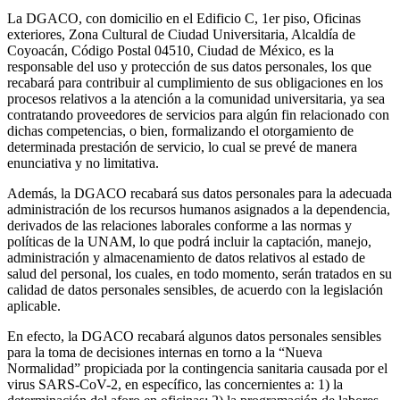
La DGACO, con domicilio en el Edificio C, 1er piso, Oficinas
exteriores, Zona Cultural de Ciudad Universitaria, Alcaldía de
Coyoacán, Código Postal 04510, Ciudad de México, es la
responsable del uso y protección de sus datos personales, los que
recabará para contribuir al cumplimiento de sus obligaciones en los
procesos relativos a la atención a la comunidad universitaria, ya sea
contratando proveedores de servicios para algún fin relacionado con
dichas competencias, o bien, formalizando el otorgamiento de
determinada prestación de servicio, lo cual se prevé de manera
enunciativa y no limitativa.
Además, la DGACO recabará sus datos personales para la adecuada
administración de los recursos humanos asignados a la dependencia,
derivados de las relaciones laborales conforme a las normas y
políticas de la UNAM, lo que podrá incluir la captación, manejo,
administración y almacenamiento de datos relativos al estado de
salud del personal, los cuales, en todo momento, serán tratados en su
calidad de datos personales sensibles, de acuerdo con la legislación
aplicable.
En efecto, la DGACO recabará algunos datos personales sensibles
para la toma de decisiones internas en torno a la “Nueva
Normalidad” propiciada por la contingencia sanitaria causada por el
virus SARS-CoV-2, en específico, las concernientes a: 1) la