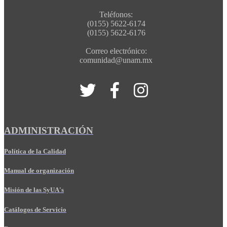
Teléfonos:
(0155) 5622-6174
(0155) 5622-6176
Correo electrónico:
comunidad@unam.mx
ADMINISTRACIÓN
Política de la Calidad
Manual de organización
Misión de las SyUA's
Catálogos de Servicio