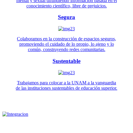
mental y sexual difundiendo información basada en el
conocimiento científico, libre de prejuicios.
Segura
Colaboramos en la construcción de espacios seguros,
promoviendo el cuidado de lo propio, lo ajeno y lo
común, construyendo redes comunitarias.
Sustentable
Trabajamos para colocar a la UNAM a la vanguardia
de las instituciones sustentables de educación superior.