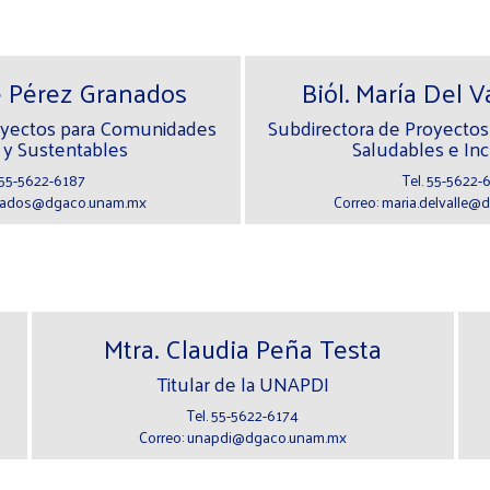
ue Pérez Granados
Biól. María Del Va
oyectos para Comunidades
Subdirectora de Proyecto
 y Sustentables
Saludables e In
 55-5622-6187
Tel. 55-5622-
anados@dgaco.unam.mx
Correo: maria.delvalle
Mtra. Claudia Peña Testa
Titular de la UNAPDI
Tel. 55-5622-6174
Correo: unapdi@dgaco.unam.mx