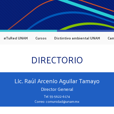
#TuRed UNAM
Cursos
Distintivo ambiental UNAM
Cam
DIRECTORIO
Lic. Raúl Arcenio Aguilar Tamayo
Director General
Tel. 55-5622-6174
Correo: comunidad@unam.mx